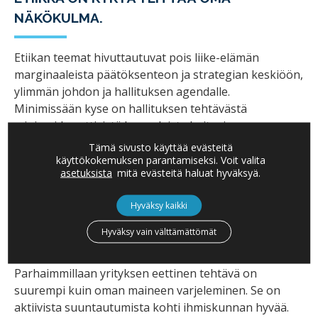
NÄKÖKULMA.
Etiikan teemat hivuttautuvat pois liike-elämän
marginaaleista päätöksenteon ja strategian keskiöön,
ylimmän johdon ja hallituksen agendalle.
Minimissään kyse on hallituksen tehtävästä
minimoida eettisistä hasardeista koituvia
maineriskejä. Jos yritys sekaantuu lahjontaan, väärän
Tämä sivusto käyttää evästeitä
tiedon levittämiseen tai kirjanpidon vääristelyyn,
käyttökokemuksen parantamiseksi. Voit valita
asetuksista
mitä evästeitä haluat hyväksyä.
vastuu on lopulta aina hallitukselta. Ylin johto ei
välttämättä voi tietää kaikista yksittäisistä
Hyväksy kaikki
väärinkäsityksistä, mutta sen on luotava
kulttuuri,
joka on vapaa peloista
ja jossa uskalletaan raportoida
Hyväksy vain välttämättömät
epäselvistä toimintatavoista.
Parhaimmillaan yrityksen eettinen tehtävä on
suurempi kuin oman maineen varjeleminen. Se on
aktiivista suuntautumista kohti ihmiskunnan hyvää.