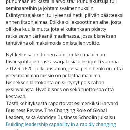
puhumaan etiikasta ja arvoista.” Puhujakutsuja tuli
seminaareihin ja johtamisvalmennuksiin.
Esiintymisajakseni tuli yleensä hetki päivän päätteeksi
ennen iltaohjelmaa. Etiikka oli eksoottinen aihe, josta
oli kiva kuulla mutta jota ei kuitenkaan pidetty
ratkaisevan tärkeänä maailmassa, jossa bisneksen
tehtävänä oli maksimoida omistajien voitto.
Nyt kellossa on toinen ääni. Joukko maailman
bisnesjohtajien raskassarjalaisia allekirjoitti vuonna
2012 Rio+20 -julkilausuman, jossa pelin henki on, että
yritysmaailman missio on pelastaa maailma.
Bisneksen lähtökohta on siirtynyt pois rahan
yksinvallasta. Hyvä bisnes on sekä tuottoisaa että
kestävää.
Tästä kehityksestä raportoivat esimerkiksi Harvard
Business Review, The Changing Role of Global
Leaders, sekä Ashridge Business Schoolin julkaisu
Building leadership capability in a rapidly changing