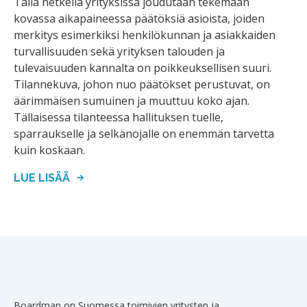
Tällä hetkellä yrityksissä joudutaan tekemään
kovassa aikapaineessa päätöksiä asioista, joiden
merkitys esimerkiksi henkilökunnan ja asiakkaiden
turvallisuuden sekä yrityksen talouden ja
tulevaisuuden kannalta on poikkeuksellisen suuri.
Tilannekuva, johon nuo päätökset perustuvat, on
äärimmäisen sumuinen ja muuttuu koko ajan.
Tällaisessa tilanteessa hallituksen tuelle,
sparraukselle ja selkänojalle on enemmän tarvetta
kuin koskaan.
LUE LISÄÄ
Boardman on Suomessa toimivien yritysten ja