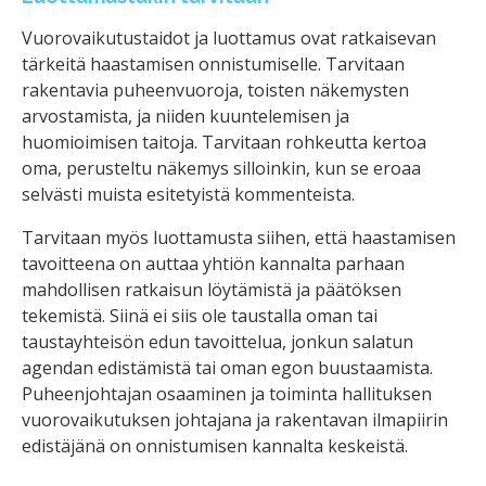
Vuorovaikutustaidot ja luottamus ovat ratkaisevan
tärkeitä haastamisen onnistumiselle. Tarvitaan
rakentavia puheenvuoroja, toisten näkemysten
arvostamista, ja niiden kuuntelemisen ja
huomioimisen taitoja. Tarvitaan rohkeutta kertoa
oma, perusteltu näkemys silloinkin, kun se eroaa
selvästi muista esitetyistä kommenteista.
Tarvitaan myös luottamusta siihen, että haastamisen
tavoitteena on auttaa yhtiön kannalta parhaan
mahdollisen ratkaisun löytämistä ja päätöksen
tekemistä. Siinä ei siis ole taustalla oman tai
taustayhteisön edun tavoittelua, jonkun salatun
agendan edistämistä tai oman egon buustaamista.
Puheenjohtajan osaaminen ja toiminta hallituksen
vuorovaikutuksen johtajana ja rakentavan ilmapiirin
edistäjänä on onnistumisen kannalta keskeistä.