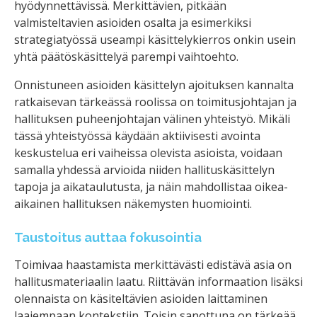
hyödynnettävissä. Merkittävien, pitkään
valmisteltavien asioiden osalta ja esimerkiksi
strategiatyössä useampi käsittelykierros onkin usein
yhtä päätöskäsittelyä parempi vaihtoehto.
Onnistuneen asioiden käsittelyn ajoituksen kannalta
ratkaisevan tärkeässä roolissa on toimitusjohtajan ja
hallituksen puheenjohtajan välinen yhteistyö. Mikäli
tässä yhteistyössä käydään aktiivisesti avointa
keskustelua eri vaiheissa olevista asioista, voidaan
samalla yhdessä arvioida niiden hallituskäsittelyn
tapoja ja aikataulutusta, ja näin mahdollistaa oikea-
aikainen hallituksen näkemysten huomiointi.
Taustoitus auttaa fokusointia
Toimivaa haastamista merkittävästi edistävä asia on
hallitusmateriaalin laatu. Riittävän informaation lisäksi
olennaista on käsiteltävien asioiden laittaminen
laajempaan kontekstiin. Toisin sanottuna on tärkeää