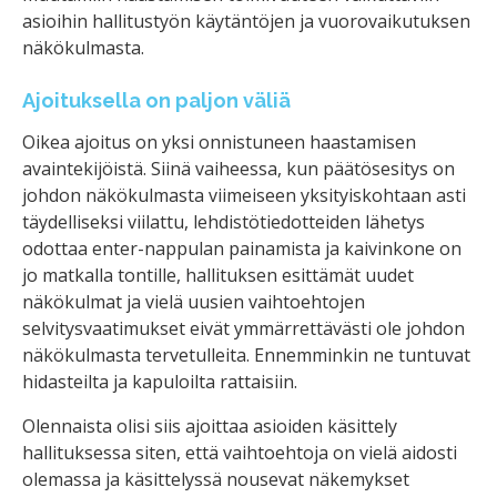
asioihin hallitustyön käytäntöjen ja vuorovaikutuksen
näkökulmasta.
Ajoituksella on paljon väliä
Oikea ajoitus on yksi onnistuneen haastamisen
avaintekijöistä. Siinä vaiheessa, kun päätösesitys on
johdon näkökulmasta viimeiseen yksityiskohtaan asti
täydelliseksi viilattu, lehdistötiedotteiden lähetys
odottaa enter-nappulan painamista ja kaivinkone on
jo matkalla tontille, hallituksen esittämät uudet
näkökulmat ja vielä uusien vaihtoehtojen
selvitysvaatimukset eivät ymmärrettävästi ole johdon
näkökulmasta tervetulleita. Ennemminkin ne tuntuvat
hidasteilta ja kapuloilta rattaisiin.
Olennaista olisi siis ajoittaa asioiden käsittely
hallituksessa siten, että vaihtoehtoja on vielä aidosti
olemassa ja käsittelyssä nousevat näkemykset