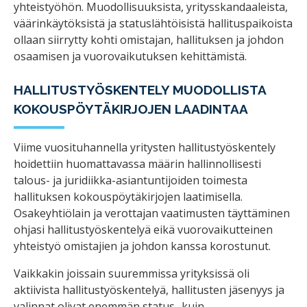
yhteistyöhön. Muodollisuuksista, yritysskandaaleista,
väärinkäytöksistä ja statuslähtöisistä hallituspaikoista
ollaan siirrytty kohti omistajan, hallituksen ja johdon
osaamisen ja vuorovaikutuksen kehittämistä.
HALLITUSTYÖSKENTELY MUODOLLISTA
KOKOUSPÖYTÄKIRJOJEN LAADINTAA
Viime vuosituhannella yritysten hallitustyöskentely
hoidettiin huomattavassa määrin hallinnollisesti
talous- ja juridiikka-asiantuntijoiden toimesta
hallituksen kokouspöytäkirjojen laatimisella.
Osakeyhtiölain ja verottajan vaatimusten täyttäminen
ohjasi hallitustyöskentelyä eikä vuorovaikutteinen
yhteistyö omistajien ja johdon kanssa korostunut.
Vaikkakin joissain suuremmissa yrityksissä oli
aktiivista hallitustyöskentelyä, hallitusten jäsenyys ja
valinnat olivat enemmän status- kuin