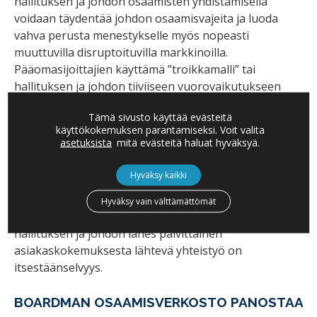
hallituksen ja johdon osaamisten yhdistämisellä
voidaan täydentää johdon osaamisvajeita ja luoda
vahva perusta menestykselle myös nopeasti
muuttuvilla disruptoituvilla markkinoilla.
Pääomasijoittajien käyttämä ”troikkamalli” tai
hallituksen ja johdon tiiviiseen vuorovaikutukseen
perustuva ”voimavaramalli” ovat tästä hyviä
Tämä sivusto käyttää evästeitä
esimerkkejä.
käyttökokemuksen parantamiseksi. Voit valita
asetuksista
mitä evästeitä haluat hyväksyä.
Vahva yrittäjyyden uusi tuleminen perustuu vahvaan
yhteisöllisyyteen ja riskinottoon kannustamiseen.
Hyväksy kaikki
Epäonnistuminen on entistä hyväksyttävämpää ja
jatkuva oppiminen, uudistuminen ja kokemusten
Hyväksy vain välttämättömät
jakaminen arkipäivää. Tässä kulttuurissa omistajien,
hallituksen ja johdon lähes päivittäinen
asiakaskokemuksesta lähtevä yhteistyö on
itsestäänselvyys.
BOARDMAN OSAAMISVERKOSTO PANOSTAA