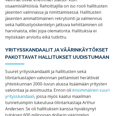
osaamislähtöisiä. Rahoittajilla on iso rooli hallitusten
jäsenten valinnassa ja nimittämisessä. Hallitusten
jäsenten ammattimainen rekrytointi ja valmennus
sekä hallitustyöskentelyn jatkuva kehittäminen oli
harvinaista, ellei jopa olematonta. Hallituksia ei
myöskään arvioitu eikä tutkittu.
YRITYSSKANDAALIT JA VÄÄRINKÄYTÖKSET
PAKOTTAVAT HALLITUKSET UUDISTUMAAN
Suuret yritysskandaalit ja hallitusten sekä
tilintarkastajien valvonnan pettämiset herättivät
yhteiskunnan 2000-luvun alussa lisäämään yritysten
valvontaa ja avoimuutta. Enron oli
ensimmäinen suuri
yritysskandaali
, jossa myös kaatui maailman
tunnetuimpiin lukeutuva tilintarkastaja Arthur
Andersen. Se oli hallituksen kanssa hyväksynyt
tuloksen 600 miljoonan dollarin vääristelyn,