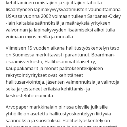
kehittäminen omistajien ja sijoittajien taholta
lisääntyneen läpinäkyvyysvaatimusten vauhdittamana.
USA:ssa vuonna 2002 voimaan tulleen Sarbanes-Oxley
-lain kaltaisia säännöksiä ja määräyksiä yrityksen
valvonnan ja läpinäkyvyyden lisäämiseksi alkoi tulla
voimaan myös meillä ja muualla.
Viimeisen 15 vuoden aikana hallitustyöskentelyn taso
on Suomessa merkittävästi parantunut. Boardman-
osaamisverkosto, Hallitusammattilaiset ry,
kauppakamarit ja monet päätöksentekijöiden
rekrytointiyritykset ovat kehittäneet
hallitusarviointeja, jäsenten valmennuksia ja valintoja
sekä järjestäneet erilaisia kehittämis- ja
keskustelufoorumeita.
Arvopaperimarkkinalain piirissä oleville julkisille
yhtiöille on asetettu hallitustyöskentelyyn liittyviä
säännöksiä ja suosituksia. Hallitustyöskentely on