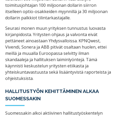
toimitusjohtajan 100 miljoonan dollarin siirron
itselleen optio-osakkeiden myynnillä ja 30 miljoonan
dollarin palkkiot tilintarkastajalle.
Seurasi monen muun yrityksen tunnustus luovasta
kirjanpidosta. Yritysten ohjaus ja valvonta eivät
pettäneet ainoastaan Yhdysvalloissa. KPNQwest,
Vivendi, Sonera ja ABB pitivät osaltaan huolen, ettei
meillä ja muualla Euroopassa selvitty ilman
skandaaleja ja hallituksen laiminlyöntejä. Tämä
käynnisti keskustelun yritysten etiikasta ja
yhteiskuntavastuusta sekä lisääntyvistä raporteista ja
ohjeistuksista.
HALLITUSTYÖN KEHITTÄMINEN ALKAA
SUOMESSAKIN
Suomessakin alkoi aktiivinen hallitustyöskentelyn