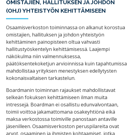
OMISTAJIEN, HALLITUKSEN JA JOHDON
(OHJ) YHTEISTYÖN KEHITTÄMISEEN
Osaamisverkoston toiminnassa on alkanut korostua
omistajien, hallituksen ja johdon yhteistyön
kehittäminen painopisteen oltua vahvasti
hallitustyöskentelyn kehittämisessä. Laajempi
näkökulma niin valmennuksessa,
päätöksentekoketjun arvioinnissa kuin tapahtumissa
mahdollistaa yrityksen menestyksen edellytysten
kokonaisvaltaisen tarkastelun.
Boardmanin toiminnan rajaukset mahdollistavat
selkeän fokuksen kehittämiseen ilman muita
intressejä. Boardman ei osallistu edunvalvontaan,
toimii voittoa jakamattomana osakeyhtiönä eikä
maksa verkostossa toimiville panostaan antaville
jäsenilleen. Osaamisverkoston peruspilareita ovat
arvot, osaaminen ja ihmisten kohtaamiset, jotka