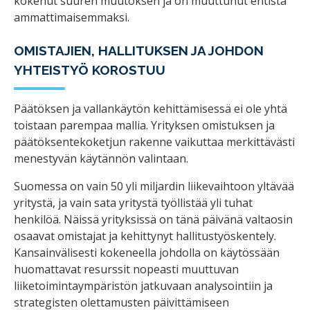
kokenut suuren muutoksen ja on muuttunut entistä
ammattimaisemmaksi.
OMISTAJIEN, HALLITUKSEN JA JOHDON
YHTEISTYÖ KOROSTUU
Päätöksen ja vallankäytön kehittämisessä ei ole yhtä
toistaan parempaa mallia. Yrityksen omistuksen ja
päätöksentekoketjun rakenne vaikuttaa merkittävästi
menestyvän käytännön valintaan.
Suomessa on vain 50 yli miljardin liikevaihtoon yltävää
yritystä, ja vain sata yritystä työllistää yli tuhat
henkilöä. Näissä yrityksissä on tänä päivänä valtaosin
osaavat omistajat ja kehittynyt hallitustyöskentely.
Kansainvälisesti kokeneella johdolla on käytössään
huomattavat resurssit nopeasti muuttuvan
liiketoimintaympäristön jatkuvaan analysointiin ja
strategisten olettamusten päivittämiseen