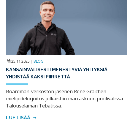
25.11.2025
|
BLOGI
KANSAINVÄLISESTI MENESTYVIÄ YRITYKSIÄ
YHDISTÄÄ KAKSI PIIRRETTÄ
Boardman-verkoston jäsenen René Graichen
mielipidekirjoitus julkaistiin marraskuun puolivälissä
Talouselämän Tebatissa.
LUE LISÄÄ