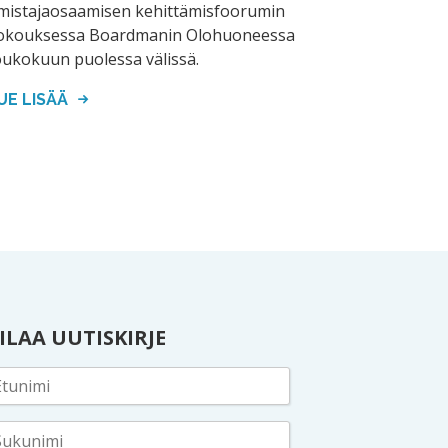
mistajaosaamisen kehittämisfoorumin
okouksessa Boardmanin Olohuoneessa
oukokuun puolessa välissä.
UE LISÄÄ
ILAA UUTISKIRJE