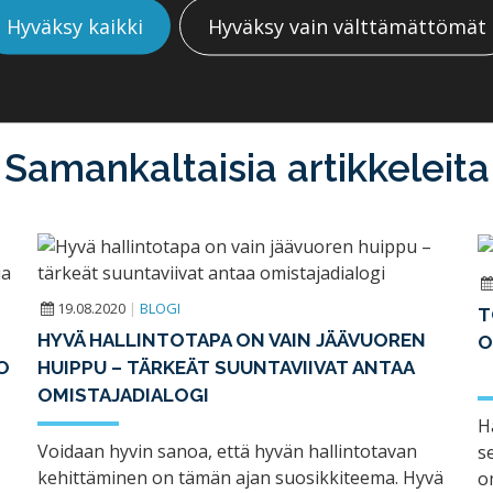
Hyväksy kaikki
Hyväksy vain välttämättömät
Samankaltaisia artikkeleita
19.08.2020
|
BLOGI
T
HYVÄ HALLINTOTAPA ON VAIN JÄÄVUOREN
O
O
HUIPPU – TÄRKEÄT SUUNTAVIIVAT ANTAA
OMISTAJADIALOGI
H
Voidaan hyvin sanoa, että hyvän hallintotavan
s
kehittäminen on tämän ajan suosikkiteema. Hyvä
o