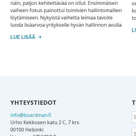
näin, paljon kehitettävää on ollut. Ensimmäisen
o
vaiheen fokus painottui toimivien hallintomallien
k
löytämiseen. Nykyistä vaihetta leimaa tavoite
t
luoda lisäarvoa yritykselle hyvän hallinnon avulla.
L
LUE LISÄÄ
YHTEYSTIEDOT
T
info@boardman.fi
Urho Kekkosen katu 2 C, 7 krs
00100 Helsinki