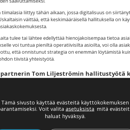
eiden saavuttamiseksi.
iimalasia liittyy tähän aikaan, jossa digitalisuus on siirtäny
kaltaisin väittää, että keskimääräisellä hallituksella on käy
asiakaskokemuksesta.
ta tulee tai lähtee edellyttää hienojakoisempaa tietoa asiak
ukselle voi tuntua pieniltä operatiivisilta asioilta, voi olla 
nottu, että onnistunut strategia on enemmän löytämistä kui
ohdon tiivistä yhteistyötä.
partnerin Tom Liljeströmin hallitustyötä k
kaisempiin julkaisuihin klikkaamalla alla o
Tämä sivusto käyttää evästeitä käyttökokemuksen
ain jäävuoren huippu – tärkeät suuntaviivat antaa om
arantamiseksi. Voit valita
asetuksista
mitä evästeit
haluat hyväksyä.