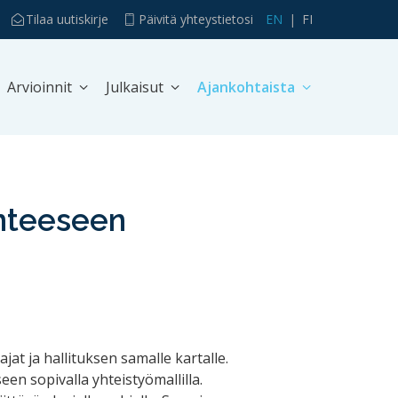
Tilaa uutiskirje
Päivitä yhteystietosi
EN
FI
Arvioinnit
Julkaisut
Ajankohtaista
anteeseen
t ja hallituksen samalle kartalle.
en sopivalla yhteistyömallilla.