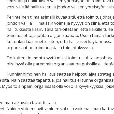
Omistan ja hallituksen välisen yhteistyön on toimittava ri
voisi väittää hallituksen ja johdon välisen yhteistyön suh
Perinteinen tiimalasimalli kuvaa sitä, että toimitusjohtaj
johdon välillä. Tiimalasin voima ja hyvyys on siinä, että 
hallituksesta käsin. Tällä tarkoitetaan, että kaikille tulee 
toimitusjohtaja johtaa organisaatiota. Usein tämän tärk
kuitenkin laajennettu siten, että hallitus ei käytännössä
organisaation toiminnasta ja toimintakyvystä.
On kuitenkin monta syytä miksi toimitusjohtajan johtaja
olisi hyvä olla paremmin organisaation pulssilla eli tiet
Kunnianhimoinen hallitus saattaa helposti ajaa strategia
sitä. Näin saattaa tapahtua, jos hallitus ei tunne organisaat
 Myös toisinpäin, organisaatiolla voi olla kyvykkyyksiä, joi
emmän aikavälin tavoitteita ja
et. Näiden yhteensovittaminen voi olla vaikeaa ilman kattav