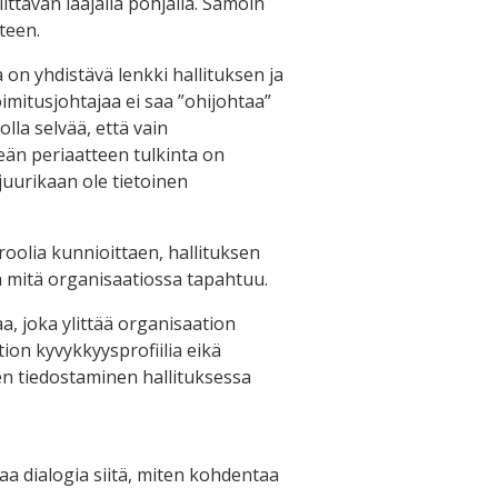
ittävän laajalla pohjalla. Samoin
teen.
a on yhdistävä lenkki hallituksen ja
toimitusjohtajaa ei saa ”ohijohtaa”
olla selvää, että vain
eän periaatteen tulkinta on
 juurikaan ole tietoinen
roolia kunnioittaen, hallituksen
ää mitä organisaatiossa tapahtuu.
a, joka ylittää organisaation
ion kyvykkyysprofiilia eikä
den tiedostaminen hallituksessa
aa dialogia siitä, miten kohdentaa