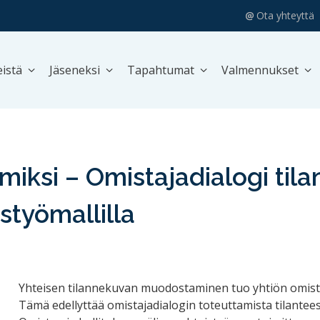
Ota yhteyttä
istä
Jäseneksi
Tapahtumat
Valmennukset
iimiksi – Omistajadialogi til
istyömallilla
Yhteisen tilannekuvan muodostaminen tuo yhtiön omistaja
Tämä edellyttää omistajadialogin toteuttamista tilanteese