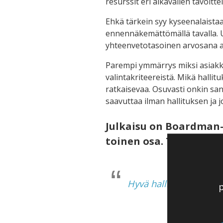
resurssit eri aikavälien tavoitt
Ehkä tärkein syy kyseenalaistaa t
ennennäkemättömällä tavalla. Us
yhteenvetotasoinen arvosana 
Parempi ymmärrys miksi asiakkai
valintakriteereistä. Mikä hallit
ratkaisevaa. Osuvasti onkin sa
saavuttaa ilman hallituksen ja j
Julkaisu on Boardman-
toinen osa. Tutustu ai
Hyvä hallintotapa on v
p