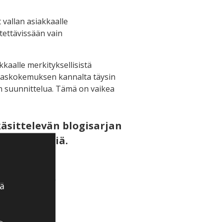
t vallan asiakkaalle
tettävissään vain
kaalle merkityksellisistä
asiakaskokemuksen kannalta täysin
n suunnittelua. Tämä on vaikea
äsittelevän blogisarjan
levaa linkkiä.
istajadialogi
ä