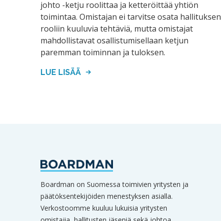
johto -ketju roolittaa ja ketteröittää yhtiön
toimintaa. Omistajan ei tarvitse osata hallituksen
rooliin kuuluvia tehtäviä, mutta omistajat
mahdollistavat osallistumisellaan ketjun
paremman toiminnan ja tuloksen.
LUE LISÄÄ
Boardman on Suomessa toimivien yritysten ja
päätöksentekijöiden menestyksen asialla.
Verkostoomme kuuluu lukuisia yritysten
omistajia, hallitusten jäseniä sekä johtoa.