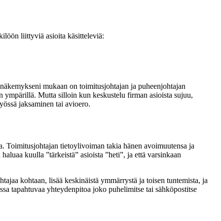
öön liittyviä asioita käsitteleviä:
ka näkemykseni mukaan on toimitusjohtajan ja puheenjohtajan
 ympärillä. Mutta silloin kun keskustelu firman asioista sujuu,
työssä jaksaminen tai avioero.
. Toimitusjohtajan tietoylivoiman takia hänen avoimuutensa ja
 haluaa kuulla ”tärkeistä” asioista ”heti”, ja että varsinkaan
ajaa kohtaan, lisää keskinäistä ymmärrystä ja toisen tuntemista, ja
ikossa tapahtuvaa yhteydenpitoa joko puhelimitse tai sähköpostitse