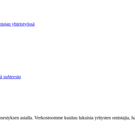
htajan yhteistyössä
ä suhteesta
styksen asialla. Verkostoomme kuuluu lukuisia yritysten omistajia, hall