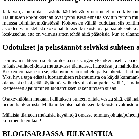
Jatkuvan, ajankohtaisia asioita käsittelevän vuoropuhelun merkitys on
Hallituksen kokouksethan ovat tyypillisesti ennalta sovitun rytmin muk
muussa toimintaympäristössä. Kokousten välillä joudutaan siis pohtim
asioiden valmistelusta koko hallituksen keskusteluja ja päätöksentekoa
keskustelua, että on valmius sitten tehdä niitä päätöksiä, kun se tilanne
Odotukset ja pelisäännöt selväksi suhteen 
Toimivan suhteen resepti kuulostaa siis sangen yksinkertaiselta: pääo
ratkaisuvaihtoehdoista muuttuvissa tilanteissa, haasteissa ja mahdolli
Keskeinen haaste on se, että avoin vuoropuhelu paitsi rakentaa luotta
Yksi hyvä tapa edistää luottamuksen rakentumista on käydä kummankin 
olennaista siksi, että käytännöt vaihtelevat paljon parien välillä, ja 
kierteeseen ajautuminen luottamuksen rakentumisen sijaan.
Osakeyhtiölain mukaan hallituksen puheenjohtaja vastaa siitä, että hal
tiedon hankkimista. Mutta miten itse hallituksen kokousten valmistelu t
Millaisia tilanteen mukaisia käytäntöjä omassa toimitusjohtaja/puheenj
kommenttikenttään!
BLOGISARJASSA JULKAISTUA