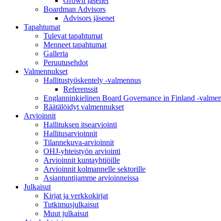
Grown jäsenet
Boardman Advisors
Advisors jäsenet
Tapahtumat
Tulevat tapahtumat
Menneet tapahtumat
Galleria
Peruutusehdot
Valmennukset
Hallitustyöskentely -valmennus
Referenssit
Englanninkielinen Board Governance in Finland -valme
Räätälöidyt valmennukset
Arvioinnit
Hallituksen itsearviointi
Hallitusarvioinnit
Tilannekuva-arvioinnit
OHJ-yhteistyön arviointi
Arvioinnit kuntayhtiöille
Arvioinnit kolmannelle sektorille
Asiantuntijamme arvioinneissa
Julkaisut
Kirjat ja verkkokirjat
Tutkimusjulkaisut
Muut julkaisut