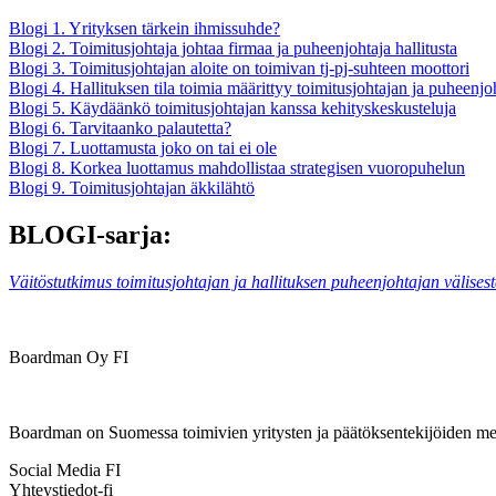
Blogi 1. Yrityksen tärkein ihmissuhde?
Blogi 2. Toimitusjohtaja johtaa firmaa ja puheenjohtaja hallitusta
Blogi 3. Toimitusjohtajan aloite on toimivan tj-pj-suhteen moottori
Blogi 4. Hallituksen tila toimia määrittyy toimitusjohtajan ja puheenjo
Blogi 5. Käydäänkö toimitusjohtajan kanssa kehityskeskusteluja
Blogi 6. Tarvitaanko palautetta?
Blogi 7. Luottamusta joko on tai ei ole
Blogi 8. Korkea luottamus mahdollistaa strategisen vuoropuhelun
Blogi 9. Toimitusjohtajan äkkilähtö
BLOGI-sarja:
Väitöstutkimus toimitusjohtajan ja hallituksen puheenjohtajan välisest
Boardman Oy FI
Boardman on Suomessa toimivien yritysten ja päätöksentekijöiden mene
Social Media FI
Yhteystiedot-fi