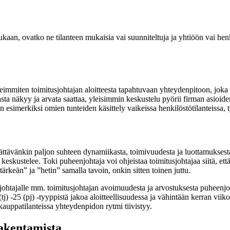
aan, ovatko ne tilanteen mukaisia vai suunniteltuja ja yhtiöön vai henkil
useimmiten toimitusjohtajan aloitteesta tapahtuvaan yhteydenpitoon, jo
a näkyy ja arvata saattaa, yleisimmin keskustelu pyörii firman asioiden
esimerkiksi omien tunteiden käsittely vaikeissa henkilöstötilanteissa, 
ävänkin paljon suhteen dynamiikasta, toimivuudesta ja luottamuksesta
keskustelee. Toki puheenjohtaja voi ohjeistaa toimitusjohtajaa siitä, että
tärkeän” ja ”hetin” samalla tavoin, onkin sitten toinen juttu.
johtajalle mm. toimitusjohtajan avoimuudesta ja arvostuksesta puheenjoht
(tj) -25 (pj) -tyyppistä jakoa aloitteellisuudessa ja vähintään kerran vi
skauppatilanteissa yhteydenpidon rytmi tiivistyy.
rakentamista