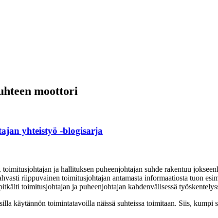
suhteen moottori
jan yhteistyö -blogisarja
, toimitusjohtajan ja hallituksen puheenjohtajan suhde rakentuu jokseenk
vahvasti riippuvainen toimitusjohtajan antamasta informaatiosta tuon esim
n pitkälti toimitusjohtajan ja puheenjohtajan kahdenvälisessä työskentelys
illa käytännön toimintatavoilla näissä suhteissa toimitaan. Siis, kumpi s