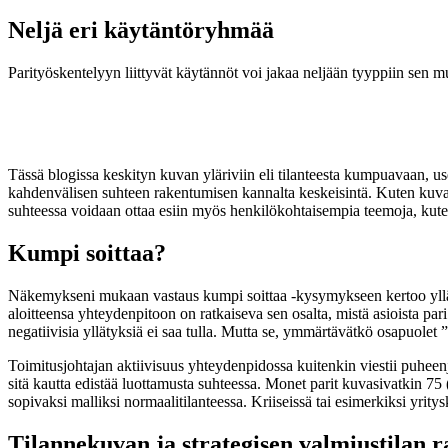
Neljä eri käytäntöryhmää
Parityöskentelyyn liittyvät käytännöt voi jakaa neljään tyyppiin sen muk
Tässä blogissa keskityn kuvan yläriviin eli tilanteesta kumpuavaan, 
kahdenvälisen suhteen rakentumisen kannalta keskeisintä. Kuten kuvast
suhteessa voidaan ottaa esiin myös henkilökohtaisempia teemoja, kuten 
Kumpi soittaa?
Näkemykseni mukaan vastaus kumpi soittaa -kysymykseen kertoo yllätt
aloitteensa yhteydenpitoon on ratkaiseva sen osalta, mistä asioista pari 
negatiivisia yllätyksiä ei saa tulla. Mutta se, ymmärtävätkö osapuolet ”
Toimitusjohtajan aktiivisuus yhteydenpidossa kuitenkin viestii puheen
sitä kautta edistää luottamusta suhteessa. Monet parit kuvasivatkin 75 
sopivaksi malliksi normaalitilanteessa. Kriiseissä tai esimerkiksi yrity
Tilannekuvan ja strategisen valmiustilan 