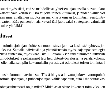
 suuri myös siksi, että se mahdollistaa yhteisen, ajan tasalla olevan t
aisesti vain kerran kuussa tai joka toinen kuukausi, ja niiden välillä v
aan mm. yllättävien muutosten merkitystä omaan toimintaan, reagointiva
 varten. Eräs puheenjohtaja kuvasi tätä jatkuvaksi strategisen valmiusti
 tulee yht’ äkkiä.’
alussa
sin toimitusjohtajan aloitteesta muodostuva jatkuva keskusteluyhteys, j
suuksissa. Samalla päivitetään ja yhtenäistetään myös laajempaa strategis
musta suhteessa, myös vaatii sitä. Luottamuksen rakentamiseen liittyvi
odotukset ja pelisäännöt läpi heti yhteistyön alussa, ja palata kokemu
näin ollen aikaisempiin kokemuksiin perustuvat odotukset toisen toimintaa
litus kokoontuu tarvittaessa. Tässä blogissa kuvattu jatkuva vuoropuhel
oimitusjohtajan ja puheenjohtajan välillä tapahtuu, siitä lisää seuraavas
ohtajasuhteessasi on ja miksi? Mitkä asiat olette kokeneet toimiviksi, en