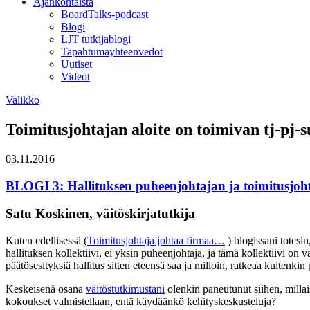
Ajankohtaista
BoardTalks-podcast
Blogi
LJT tutkijablogi
Tapahtumayhteenvedot
Uutiset
Videot
Valikko
Toimitusjohtajan aloite on toimivan tj-pj-
03.11.2016
BLOGI 3: Hallituksen puheenjohtajan ja toimitusjohta
Satu Koskinen, väitöskirjatutkija
Kuten edellisessä (
Toimitusjohtaja johtaa firmaa…
) blogissani totesin
hallituksen kollektiivi, ei yksin puheenjohtaja, ja tämä kollektiivi on 
päätösesityksiä hallitus sitten eteensä saa ja milloin, ratkeaa kuitenki
Keskeisenä osana
väitöstutkimustani
olenkin paneutunut siihen, millais
kokoukset valmistellaan, entä käydäänkö kehityskeskusteluja?