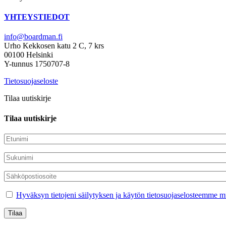
YHTEYSTIEDOT
info@boardman.fi
Urho Kekkosen katu 2 C, 7 krs
00100 Helsinki
Y-tunnus 1750707-8
Tietosuojaseloste
Tilaa uutiskirje
Tilaa uutiskirje
Hyväksyn tietojeni säilytyksen ja käytön tietosuojaselosteemme mu