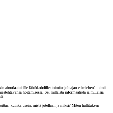
in ainutlaatuisille lähtökohdille: toimitusjohtajan esimiehenä toimii
iestehtävänsä hoitamisessa. Se, millaista informaatiota ja millaisia
sä.
oittaa, kuinka usein, mistä jutellaan ja miksi? Miten hallituksen