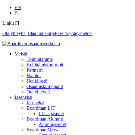
EN
FI
Linkit FI
Ota yhteyttä
Tilaa uutiskirje
Päivitä yhteystietosi
Meistä
Toimintamme
Kehittämisfoorumit
Partnerit
Hallitus
Henkilöstö
Osaamiskumppanit
Ota yhteyttä
Jäseneksi
Jäseneksi
Boardman LJT
LJT:n jäsenet
Boardman Alumnit
Alumnijäsenet
Boardman Grow