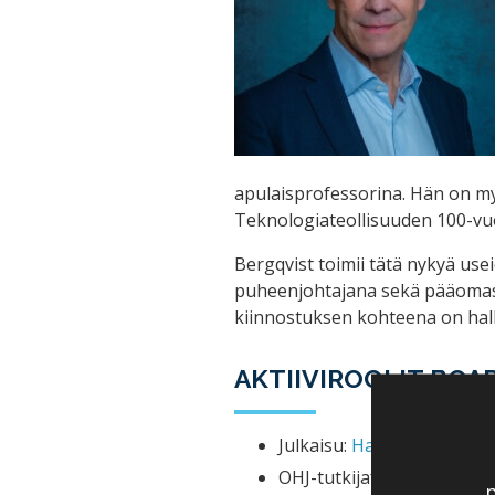
apulaisprofessorina. Hän on my
Teknologiateollisuuden 100-vuo
Bergqvist toimii tätä nykyä usei
puheenjohtajana sekä pääomasij
kiinnostuksen kohteena on halli
AKTIIVIROOLIT BOA
Julkaisu:
Hallitus vai toimi
OHJ-tutkijafoorumissa sp
p