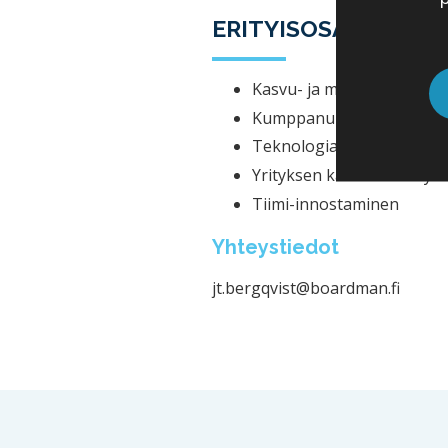
ERITYISOSAAMINEN
Kasvu- ja markkinastrateg
Kumppanuusstrategiat
Teknologiastrategiat
Yrityksen kansainvälistym
Tiimi-innostaminen
Yhteystiedot
jt.bergqvist@boardman.fi