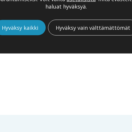
haluat hyväksyä.
iat
Hyväksy kaikki
Hyväksy vain välttämättömät
isaskelet