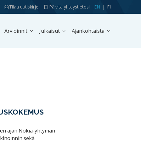
Tilaa uutiskirje
Päivitä yhteystietosi
EN
FI
Arvioinnit
Julkaisut
Ajankohtaista
TUSKOKEMUS
uoden ajan Nokia-yhtymän
kkinoinnin sekä