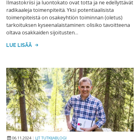
Ilmastokriisi ja luontokato ovat totta ja ne edellyttävät
radikaaleja toimenpiteitä. Yksi potentiaalisista
toimenpiteistä on osakeyhtiön toiminnan (oletus)
tarkoituksen kyseenalaistaminen: olisiko tavoitteena
oltava osakkaiden sijoitusten…
LUE LISÄÄ
06.11.2024
|
LJT TUTKIJABLOGI