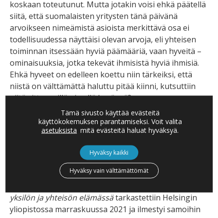
koskaan toteutunut. Mutta jotakin voisi ehkä päätellä
siitä, että suomalaisten yritysten tänä päivänä
arvoikseen nimeämistä asioista merkittävä osa ei
todellisuudessa näyttäisi olevan arvoja, eli yhteisen
toiminnan itsessään hyviä päämääriä, vaan hyveitä –
ominaisuuksia, jotka tekevät ihmisistä hyviä ihmisiä.
Ehkä hyveet on edelleen koettu niin tärkeiksi, että
niistä on välttämättä haluttu pitää kiinni, kutsuttiin
niitä sitten millä nimellä hyvänsä?
Tämä sivusto käyttää evästeitä
Blogin kirjoittajasta
käyttökokemuksen parantamiseksi. Voit valita
asetuksista
mitä evästeitä haluat hyväksyä.
Antti Kylliäinen
johtaa perustamaansa Lykeion Oy:tä,
joka on ottanut asiakseen hyveiden palauttamisen
Hyväksy kaikki
oikealle paikalleen suomalaisessa yhteiskunnassa ja
Hyväksy vain välttämättömät
suomalaisten arjessa. Kylliäisen arvoja ja hyveitä
käsittelevä väitöskirja
Hyvän tekijät: hyveet ja arvot
yksilön ja yhteisön elämässä
tarkastettiin Helsingin
yliopistossa marraskuussa 2021 ja ilmestyi samoihin