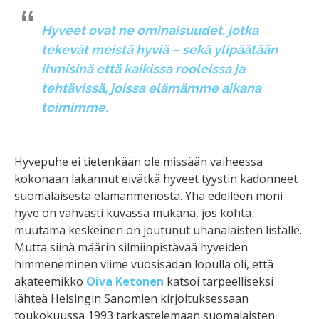
Hyveet ovat ne ominaisuudet, jotka
tekevät meistä hyviä – sekä ylipäätään
ihmisinä että kaikissa rooleissa ja
tehtävissä, joissa elämämme aikana
toimimme.
Hyvepuhe ei tietenkään ole missään vaiheessa
kokonaan lakannut eivätkä hyveet tyystin kadonneet
suomalaisesta elämänmenosta. Yhä edelleen moni
hyve on vahvasti kuvassa mukana, jos kohta
muutama keskeinen on joutunut uhanalaisten listalle.
Mutta siinä määrin silmiinpistävää hyveiden
himmeneminen viime vuosisadan lopulla oli, että
akateemikko
Oiva Ketonen
katsoi tarpeelliseksi
lähteä Helsingin Sanomien kirjoituksessaan
toukokuussa 1993 tarkastelemaan suomalaisten