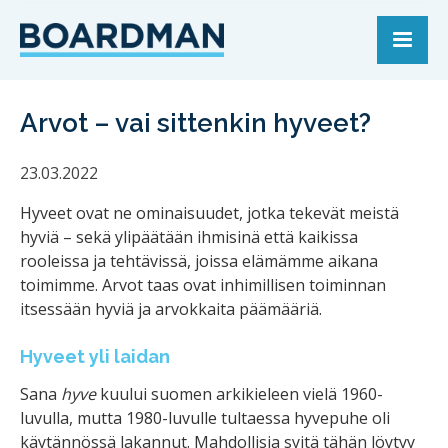
Arvot – vai sittenkin hyveet?
23.03.2022
Hyveet ovat ne ominaisuudet, jotka tekevät meistä
hyviä – sekä ylipäätään ihmisinä että kaikissa
rooleissa ja tehtävissä, joissa elämämme aikana
toimimme. Arvot taas ovat inhimillisen toiminnan
itsessään hyviä ja arvokkaita päämääriä.
Hyveet yli laidan
Sana
hyve
kuului suomen arkikieleen vielä 1960-
luvulla, mutta 1980-luvulle tultaessa hyvepuhe oli
käytännössä lakannut. Mahdollisia syitä tähän löytyy