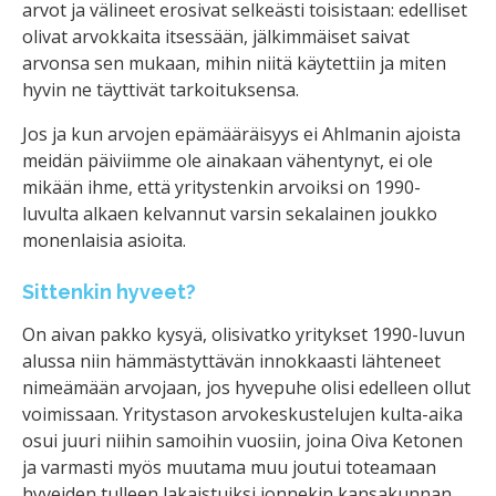
arvot ja välineet erosivat selkeästi toisistaan: edelliset
olivat arvokkaita itsessään, jälkimmäiset saivat
arvonsa sen mukaan, mihin niitä käytettiin ja miten
hyvin ne täyttivät tarkoituksensa.
Jos ja kun arvojen epämääräisyys ei Ahlmanin ajoista
meidän päiviimme ole ainakaan vähentynyt, ei ole
mikään ihme, että yritystenkin arvoiksi on 1990-
luvulta alkaen kelvannut varsin sekalainen joukko
monenlaisia asioita.
Sittenkin hyveet?
On aivan pakko kysyä, olisivatko yritykset 1990-luvun
alussa niin hämmästyttävän innokkaasti lähteneet
nimeämään arvojaan, jos hyvepuhe olisi edelleen ollut
voimissaan. Yritystason arvokeskustelujen kulta-aika
osui juuri niihin samoihin vuosiin, joina Oiva Ketonen
ja varmasti myös muutama muu joutui toteamaan
hyveiden tulleen lakaistuiksi jonnekin kansakunnan