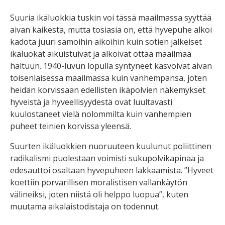
Suuria ikäluokkia tuskin voi tässä maailmassa syyttää
aivan kaikesta, mutta tosiasia on, että hyvepuhe alkoi
kadota juuri samoihin aikoihin kuin sotien jälkeiset
ikäluokat aikuistuivat ja alkoivat ottaa maailmaa
haltuun. 1940-luvun lopulla syntyneet kasvoivat aivan
toisenlaisessa maailmassa kuin vanhempansa, joten
heidän korvissaan edellisten ikäpolvien näkemykset
hyveistä ja hyveellisyydestä ovat luultavasti
kuulostaneet vielä nolommilta kuin vanhempien
puheet teinien korvissa yleensä.
Suurten ikäluokkien nuoruuteen kuulunut poliittinen
radikalismi puolestaan voimisti sukupolvikapinaa ja
edesauttoi osaltaan hyvepuheen lakkaamista. ”Hyveet
koettiin porvarillisen moralistisen vallankäytön
välineiksi, joten niistä oli helppo luopua”, kuten
muutama aikalaistodistaja on todennut.