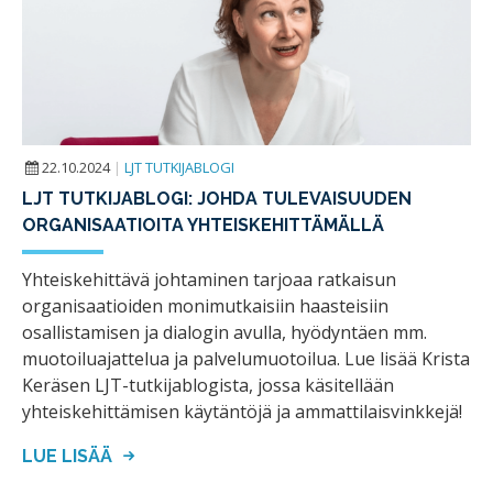
22.10.2024
|
LJT TUTKIJABLOGI
LJT TUTKIJABLOGI: JOHDA TULEVAISUUDEN
ORGANISAATIOITA YHTEISKEHITTÄMÄLLÄ
Yhteiskehittävä johtaminen tarjoaa ratkaisun
organisaatioiden monimutkaisiin haasteisiin
osallistamisen ja dialogin avulla, hyödyntäen mm.
muotoiluajattelua ja palvelumuotoilua. Lue lisää Krista
Keräsen LJT-tutkijablogista, jossa käsitellään
yhteiskehittämisen käytäntöjä ja ammattilaisvinkkejä!
LUE LISÄÄ