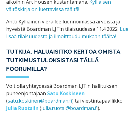
aikoihin Art Housen kustantamana.
Kylliäisen
väitöskirja on luettavissa täältä!
Antti Kylliäinen vierailee luennoimassa arvoista ja
hyveistä Boardman LJT:n tilaisuudessa 11.4.2022.
Lue
lisää tilaisuudesta ja ilmoittaudu mukaan täältä!
TUTKIJA, HALUAISITKO KERTOA OMISTA
TUTKIMUSTULOKSISTASI TÄLLÄ
FOORUMILLA?
Voit olla yhteydessä Boardman LJT:n hallituksen
puheenjohtajaan
Satu Koskiseen
(
satu.koskinen@boardman.fi
) tai viestintäpäällikkö
Julia Ruotsiin
(
julia.ruotsi@boardman.fi
).