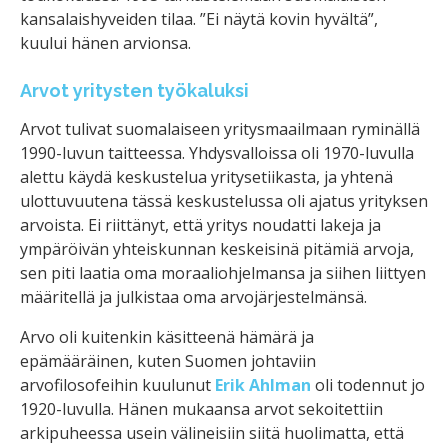
kansalaishyveiden tilaa. ”Ei näytä kovin hyvältä”,
kuului hänen arvionsa.
Arvot yritysten työkaluksi
Arvot tulivat suomalaiseen yritysmaailmaan ryminällä
1990-luvun taitteessa. Yhdysvalloissa oli 1970-luvulla
alettu käydä keskustelua yritysetiikasta, ja yhtenä
ulottuvuutena tässä keskustelussa oli ajatus yrityksen
arvoista. Ei riittänyt, että yritys noudatti lakeja ja
ympäröivän yhteiskunnan keskeisinä pitämiä arvoja,
sen piti laatia oma moraaliohjelmansa ja siihen liittyen
määritellä ja julkistaa oma arvojärjestelmänsä.
Arvo oli kuitenkin käsitteenä hämärä ja
epämääräinen, kuten Suomen johtaviin
arvofilosofeihin kuulunut
Erik Ahlman
oli todennut jo
1920-luvulla. Hänen mukaansa arvot sekoitettiin
arkipuheessa usein välineisiin siitä huolimatta, että