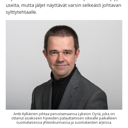
useita, mutta jäljet näyttävät varsin selkeästi johtavan
sylttytehtaalle.
Antti Kylliäinen johtaa perustamaansa Lykeion Oy:tä, joka on
ottanut asiakseen hyveiden palauttamisen oikealle paikalleen
suomalaisessa yhteiskunnassa ja suomalaisten arjessa.