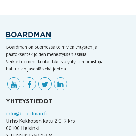
Boardman on Suomessa toimivien yritysten ja
päätöksentekijöiden menestyksen asialla.
Verkostoomme kuuluu lukuisia yritysten omistajia,
hallitusten jäseniä sekä johtoa.
YHTEYSTIEDOT
info@boardman.fi
Urho Kekkosen katu 2 C, 7 krs
00100 Helsinki
Y-tunnus 1750707-8