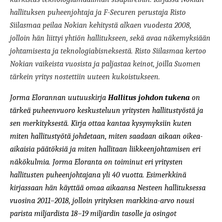
hallituksen puheenjohtaja ja F-Securen perustaja Risto
Siilasmaa peilaa Nokian kehitystä alkaen vuodesta 2008,
jolloin hän liittyi yhtiön hallitukseen, sekä avaa näkemyksiään
johtamisesta ja teknologiabisneksestä. Risto Siilasmaa kertoo
Nokian vaikeista vuosista ja paljastaa keinot, joilla Suomen
tärkein yritys nostettiin uuteen kukoistukseen.
Jorma Elorannan uutuuskirja
Hallitus johdon tukena
on
tärkeä puheenvuoro keskusteluun yritysten hallitustyöstä ja
sen merkityksestä. Kirja ottaa kantaa kysymyksiin kuten
miten hallitustyötä johdetaan, miten saadaan aikaan oikea-
aikaisia päätöksiä ja miten hallitaan liikkeenjohtamisen eri
näkökulmia. Jorma Eloranta on toiminut eri yritysten
hallitusten puheenjohtajana yli 40 vuotta. Esimerkkinä
kirjassaan hän käyttää omaa aikaansa Nesteen hallituksessa
vuosina 2011–2018, jolloin yrityksen markkina-arvo nousi
parista miljardista 18–19 miljardin tasolle ja osingot