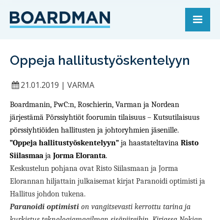
Oppeja hallitustyöskentelyyn
21.01.2019
|
VARMA
Boardmanin, PwC:n, Roschierin, Varman ja Nordean
järjestämä Pörssiyhtiöt foorumin tilaisuus – Kutsutilaisuus
pörssiyhtiöiden hallitusten ja johtoryhmien jäsenille.
”Oppeja hallitustyöskentelyyn”
ja haastateltavina
Risto
Siilasmaa
ja
Jorma Eloranta
.
Keskustelun pohjana ovat Risto Siilasmaan ja Jorma
Elorannan hiljattain julkaisemat kirjat Paranoidi optimisti ja
Hallitus johdon tukena.
Paranoidi optimisti
on vangitsevasti kerrottu tarina ja
kurkistus teknologiamaailman sisäpiireihin. Kirjassa Nokian