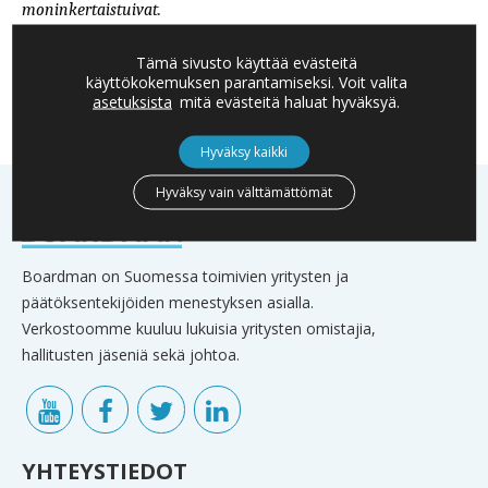
moninkertaistuivat.
Lisätietoa Heli Koukkula-Teixeira,
Tämä sivusto käyttää evästeitä
heli.koukkula(a)boardman.fi
käyttökokemuksen parantamiseksi. Voit valita
asetuksista
mitä evästeitä haluat hyväksyä.
Hyväksy kaikki
Hyväksy vain välttämättömät
Boardman on Suomessa toimivien yritysten ja
päätöksentekijöiden menestyksen asialla.
Verkostoomme kuuluu lukuisia yritysten omistajia,
hallitusten jäseniä sekä johtoa.
YHTEYSTIEDOT