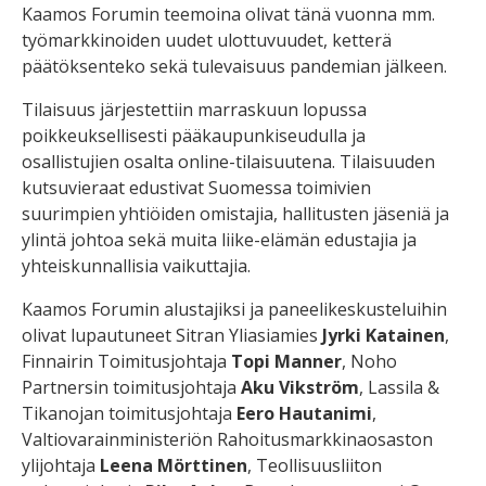
Kaamos Forumin teemoina olivat tänä vuonna mm.
työmarkkinoiden uudet ulottuvuudet, ketterä
päätöksenteko sekä tulevaisuus pandemian jälkeen.
Tilaisuus järjestettiin marraskuun lopussa
poikkeuksellisesti pääkaupunkiseudulla ja
osallistujien osalta online-tilaisuutena. Tilaisuuden
kutsuvieraat edustivat Suomessa toimivien
suurimpien yhtiöiden omistajia, hallitusten jäseniä ja
ylintä johtoa sekä muita liike-elämän edustajia ja
yhteiskunnallisia vaikuttajia.
Kaamos Forumin alustajiksi ja paneelikeskusteluihin
olivat lupautuneet Sitran Yliasiamies
Jyrki Katainen
,
Finnairin Toimitusjohtaja
Topi Manner
, Noho
Partnersin toimitusjohtaja
Aku Vikström
, Lassila &
Tikanojan toimitusjohtaja
Eero Hautanimi
,
Valtiovarainministeriön Rahoitusmarkkinaosaston
ylijohtaja
Leena Mörttinen
, Teollisuusliiton