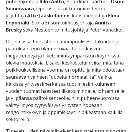
puheenjohtaja
Riku Aalto
, Boardman-partneri
Osmo
Soininvaara
, Opetus- ja kulttuuriministeriön
ylijohtaja
Atte Jääskeläinen
, kansanedustaja
Elina
Lepomäki
, Stora Enson toimitusjohtaja
Annica
Bresky
sekä Nesteen toimitusjohtaja Peter Vanacker.
Ohjelmassa tarkasteltiin monipuolisesti talouden ja
päätöksenteon tilannekuvaa, talouskasvun
megatrendejä ja liiketoimintaympäristön käynnissä
olevia muutoksia. Lisäksi keskusteltiin siitä, mitä tänä
poikkeuksellisena vuonna on opittu ja mitä odotetaan
seuraavan vaiheen ”uudelta normaalilta”. Vaikka
kaikissa yritysesimerkeissä tuotiin esiin kuluneen
vuoden tuomat haasteet liiketoiminnalle, johtamiselle
ja ylipäänsä päätöksenteolle, niin puheenvuoroissa
välittyi myös tyytyväisyys yritysten nopeaan
reagointikykyyn ja oppimiskäyriin oikeastaan kaikilla
sektoreilla.
Tulevaisuuden näkymät eivät keskusteluissa suinkaan