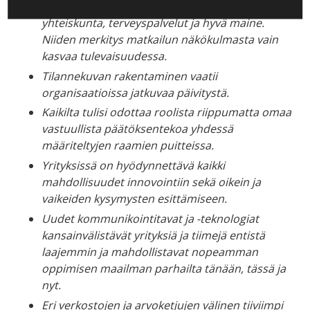
Etunamme on puhdas ilma, luonto, toimiva
yhteiskunta, terveyspalvelut ja hyvä maine.
Niiden merkitys matkailun näkökulmasta vain
kasvaa
tulevaisuudessa
.
Tilannekuvan rakentaminen vaatii
organisaatio
i
ssa
jatkuvaa päivitystä.
Kaikilta
tulisi
odottaa roolista riippumatta
omaa
vastuullista päätöksentekoa yhdessä
määriteltyjen raamien puitteissa.
Yrityksissä on hyödynnettävä kaikki
mahdollisuudet innovointiin
sekä
oikein ja
vaikeiden kysymysten esittämiseen.
Uudet kommunikointitavat ja -teknologiat
kansainvälistävät yrityksiä
ja
tiimejä
entistä
laajemmin ja mahdollistavat
nopeamman
oppimisen maailman parhailta tänään, tässä ja
nyt.
Eri verkostojen ja arvoketjujen välinen tiiviimpi