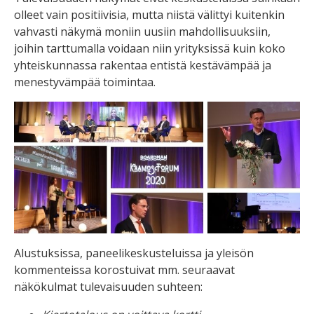
olleet vain positiivisia, mutta niistä välittyi kuitenkin
vahvasti näkymä moniin uusiin mahdollisuuksiin,
joihin tarttumalla voidaan niin yrityksissä kuin koko
yhteiskunnassa rakentaa entistä kestävämpää ja
menestyvämpää toimintaa.
Alustuksissa, paneelikeskusteluissa ja yleisön
kommenteissa korostuivat
m
m. seuraava
t
näkökulmat tulevaisuuden suhteen
: