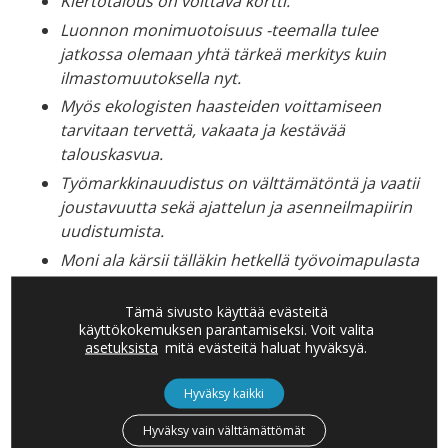
Kiertotalous on voittava kortti
.
L
uonnon monimuotoisuus -teemalla tulee
jatkossa
olemaan yhtä tärkeä merkitys kuin
ilmastomuutoksella
nyt
.
Myös ekologisten haasteiden voittamiseen
tarvitaan tervettä, vakaata ja kestävää
talouskasvua
.
Työmarkkinauudistus
on välttämätöntä ja
vaatii
joustavuutta
sekä
a
jattelun
ja
a
senneilmapiiri
n
uudistumista.
Moni ala kärsii tälläkin hetkellä työvoimapulasta
ja
t
yömarkkinoiden hyödyntämättömät
mahdollisuudet
tulisi
huom
i
oida
entistä
Tämä sivusto käyttää evästeitä
käyttökokemuksen parantamiseksi. Voit valita
paremmin
.
asetuksista
mitä evästeitä haluat hyväksyä.
Terveysturvallisuus on keskeistä niin nyt kuin
pitkällä tähtäimellä. Asiakkaat ovat
myös
valmiita
Hyväksy kaikki
maksamaan tästä.
Suomella on mahdollisuus
Hyväksy vain välttämättömät
olla terveysturvallisen matkustamisen mallimaa.