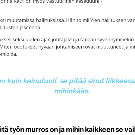
uonna Katri on myös Vastuullinen kesäduuni -
äksi muutamissa hallituksissa. Hän toimii Ylen hallituksen 
litusten jäsenenä.
ukselliseksi uuden ajan johtajaksi ja tänään syvennymmekin 
. Miten odotukset hyvään johtamiseen ovat muuttuneet ja mitä
omioida.
kuin keinutuoli, se pitää sinut liikkeessä
mihinkään.