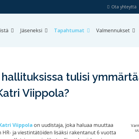
Ota yhteyttä
istä
Jäseneksi
Tapahtumat
Valmennukset
 hallituksissa tulisi ymmärt
atri Viippola?
Katri Viippola
on uudistaja, joka haluaa muuttaa
Varm
uu
R- ja viestintätöiden lisäksi rakentanut 6 vuotta