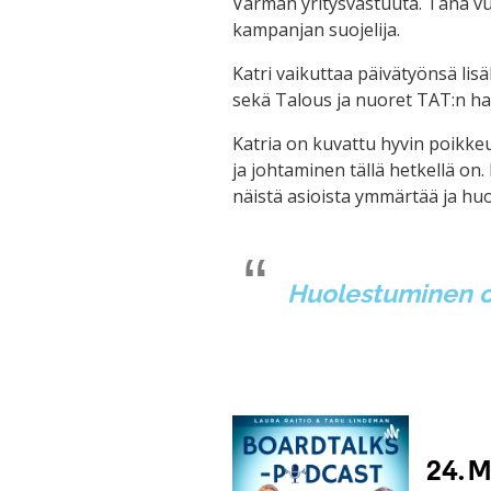
Varman yritysvastuuta. Tänä v
kampanjan suojelija.
Katri vaikuttaa päivätyönsä lis
sekä Talous ja nuoret TAT:n hal
Katria on kuvattu hyvin poikke
ja johtaminen tällä hetkellä on
näistä asioista ymmärtää ja hu
Huolestuminen on 