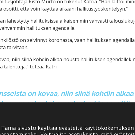
tusjohtaja Risto Murto on tukenut Katria. ”Hän l
aittoi mi
a osoitti, että voin käyttää aikaani hallitustyöskentelyyn.”
 lähestytty hallituksissa aikaisemmin vahvasti talousluku
 vahvemmin hallituksen agendalle.
henkilöstö on selvinnyt koronasta, vaan hallituksen agendal
ta tarvitaan.
vaa, niin siinä kohdin alkaa nousta hallituksen agendallekin
 talentteja,” toteaa Katri.
sseista on kovaa, niin siinä kohdin alkaa
 kasvun esteeksi muodostuukin se, että ei
Tämä sivusto käyttää evästeitä käyttökokemuksen
ta hiljaisista signaaleista, jotka tulevat vaikuttamaan työe
arantamiseksi. Voit valita
asetuksista
mitä evästeit