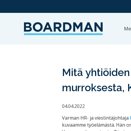
Me
Mitä yhtiöiden
murroksesta, K
04.04.2022
Varman HR- ja viestintäjohtaja
kuvaamme työelämästä. Hän on H