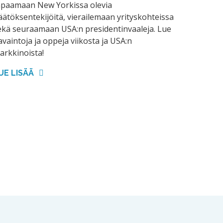
apaamaan New Yorkissa olevia
äätöksentekijöitä, vierailemaan yrityskohteissa
ekä seuraamaan USA:n presidentinvaaleja. Lue
avaintoja ja oppeja viikosta ja USA:n
arkkinoista!
UE LISÄÄ