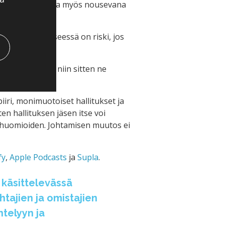
enemässä. Samalla myös nousevana
a huomioon. Kyseessä on riski, jos
ilösuorittajia, niin sitten ne
iri, monimuotoiset hallitukset ja
en hallituksen jäsen itse voi
 huomioiden. Johtamisen muutos ei
fy
,
Apple Podcasts
ja
Supla
.
 käsittelevässä
tajien ja omistajien
telyyn ja