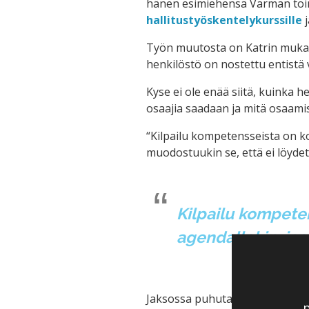
hänen esimiehensä Varman toimi
hallitustyöskentelykurssille
j
Työn muutosta on Katrin mukaan
henkilöstö on nostettu entistä
Kyse ei ole enää siitä, kuinka 
osaajia saadaan ja mitä osaamis
“Kilpailu kompetensseista on ko
muodostuukin se, että ei löydetä
Kilpailu kompeten
agendallekin, jos
Jaksossa puhutaan myös lukuisis
p