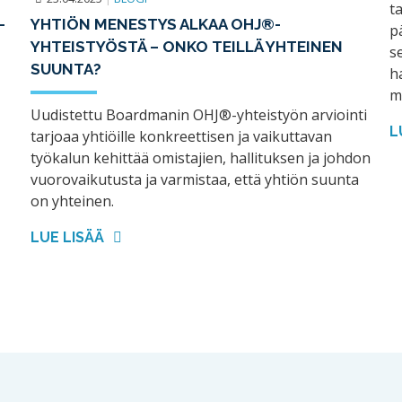
t
–
YHTIÖN MENESTYS ALKAA OHJ®-
p
YHTEISTYÖSTÄ – ONKO TEILLÄ YHTEINEN
s
SUUNTA?
h
m
Uudistettu Boardmanin OHJ®-yhteistyön arviointi
L
tarjoaa yhtiöille konkreettisen ja vaikuttavan
työkalun kehittää omistajien, hallituksen ja johdon
vuorovaikutusta ja varmistaa, että yhtiön suunta
on yhteinen.
LUE LISÄÄ