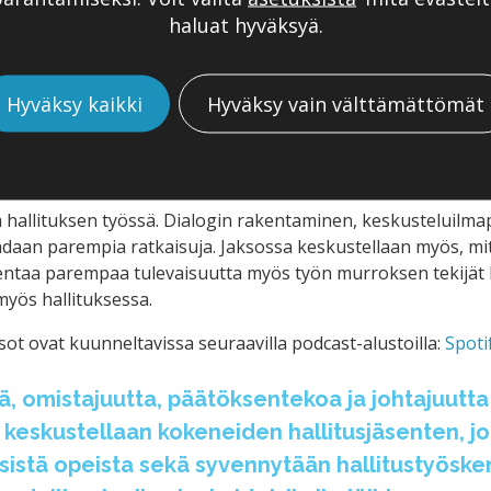
kilöstön sitoutuminen yritykseen on tietyssä määrin heikk
haluat hyväksyä.
 ajattelusta siirtyminen yhteisökeskeiseen ajatteluun.
tä hiljaisia signaaleja tulisia hallituksen näkökulmasta otta
Hyväksy kaikki
Hyväksy vain välttämättömät
huomioida hallituksen näkökulmasta.
ennellä hyvässä työyhteisössä. Jos hallitus jää pohtimaan yks
nni yksilösuorittajan haalareissa ja siinä on hirveä riski.”
hallituksen työssä. Dialogin rakentaminen, keskusteluilmapi
saadaan parempia ratkaisuja. Jaksossa keskustellaan myös, mit
kentaa parempaa tulevaisuutta myös työn murroksen tekijät
myös hallituksessa.
ot ovat kuunneltavissa seuraavilla podcast-alustoilla:
Spoti
ä, omistajuutta, päätöksentekoa ja johtajuutta
keskustellaan kokeneiden hallitusjäsenten, joh
sistä opeista sekä syvennytään hallitustyösken