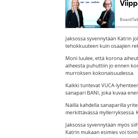
Jaksossa syvennytään Katrin joh
tehokkuuteen kuin osaajien rek
Moni luulee, että korona aiheut
aiheesta puhuttiin jo ennen ko
murroksen kokonaisuudessa.
Kaikki tuntevat VUCA-lyhenteen
sanapari BANI, joka kuvaa enem
Näillä kahdella sanaparilla yrit
merkittävässä myllerryksessä. 
Jaksossa syvennytään myös siih
Katrin mukaan esimies voi toim