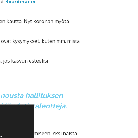
nut
Boardmanin
jen kautta. Nyt koronan myötä
la ovat kysymykset, kuten mm. mistä
, jos kasvun esteeksi
 nousta hallituksen
 löydetä talentteja.
lämään ja johtamiseen. Yksi näistä
ä