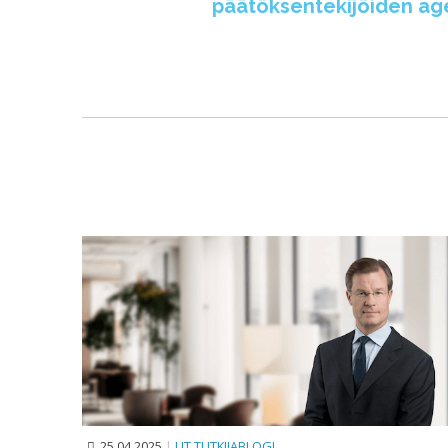
päätöksentekijöiden agen
25.04.2025
|
LJT TUTKIJABLOGI