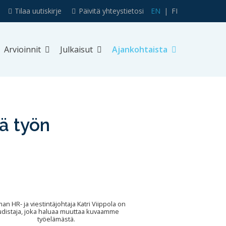
Tilaa uutiskirje
Päivitä yhteystietosi
EN
FI
Arvioinnit
Julkaisut
Ajankohtaista
ää työn
an HR- ja viestintäjohtaja Katri Viippola on
distaja, joka haluaa muuttaa kuvaamme
työelämästä.