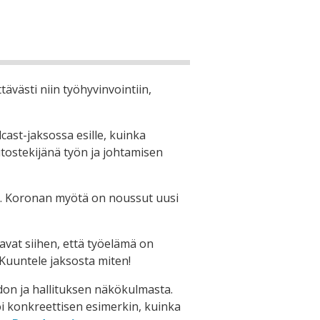
ävästi niin työhyvinvointiin,
cast-jaksossa esille, kuinka
tostekijänä työn ja johtamisen
ä. Koronan myötä on noussut uusi
tavat siihen, että työelämä on
Kuuntele jaksosta miten!
don ja hallituksen näkökulmasta.
i konkreettisen esimerkin, kuinka