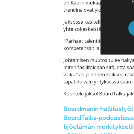
on Katrin mukaan se, että hen
trendinä ovat yksilökeskeisestä
Jaksossa käsitellään, kuinka näi
yhteisökeskeistä ajattelua ei 
“Parhaat talentit haluavat työsk
kompetenssit ja osaaminen on kii
Johtamisen muutos tulee näkyä 
miten fasilitoidaan sitä, että 
vaikuttaa ja ennen kaikkea ra
tapahdu vain yrityksessä vaan 
Kuuntele jakso! BoardTalks-jaks
Boardmanin hallitustyöt
BoardTalks-podcastissa 
työelämän merkitykselli