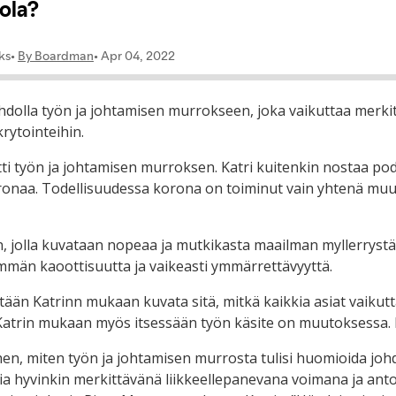
dolla työn ja johtamisen murrokseen, joka vaikuttaa merkitt
rytointeihin.
ti työn ja johtamisen murroksen. Katri kuitenkin nostaa pod
ronaa. Todellisuudessa korona on toiminut vain yhtenä muu
, jolla kuvataan nopeaa ja mutkikasta maailman myllerryst
män kaoottisuutta ja vaikeasti ymmärrettävyyttä.
etään Katrinn mukaan kuvata sitä, mitkä kaikkia asiat vaikut
Katrin mukaan myös itsessään työn käsite on muutoksessa. 
en, miten työn ja johtamisen murrosta tulisi huomioida joh
ia hyvinkin merkittävänä liikkeellepanevana voimana ja anto