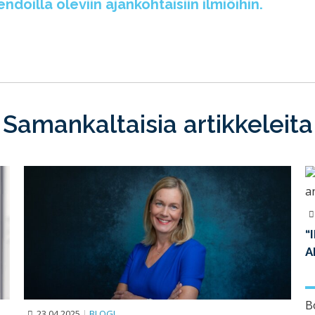
doilla oleviin ajankohtaisiin ilmiöihin.
Samankaltaisia artikkeleita
“
A
B
23.04.2025
|
BLOGI