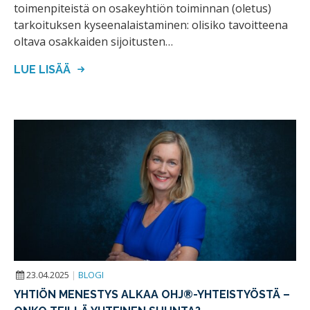
toimenpiteistä on osakeyhtiön toiminnan (oletus)
tarkoituksen kyseenalaistaminen: olisiko tavoitteena
oltava osakkaiden sijoitusten…
LUE LISÄÄ
23.04.2025
|
BLOGI
YHTIÖN MENESTYS ALKAA OHJ®-YHTEISTYÖSTÄ –