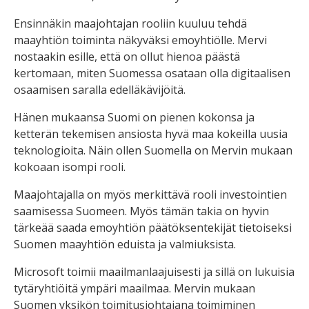
Ensinnäkin maajohtajan rooliin kuuluu tehdä
maayhtiön toiminta näkyväksi emoyhtiölle. Mervi
nostaakin esille, että on ollut hienoa päästä
kertomaan, miten Suomessa osataan olla digitaalisen
osaamisen saralla edelläkävijöitä.
Hänen mukaansa Suomi on pienen kokonsa ja
ketterän tekemisen ansiosta hyvä maa kokeilla uusia
teknologioita. Näin ollen Suomella on Mervin mukaan
kokoaan isompi rooli.
Maajohtajalla on myös merkittävä rooli investointien
saamisessa Suomeen. Myös tämän takia on hyvin
tärkeää saada emoyhtiön päätöksentekijät tietoiseksi
Suomen maayhtiön eduista ja valmiuksista.
Microsoft toimii maailmanlaajuisesti ja sillä on lukuisia
tytäryhtiöitä ympäri maailmaa. Mervin mukaan
Suomen yksikön toimitusjohtajana toimiminen