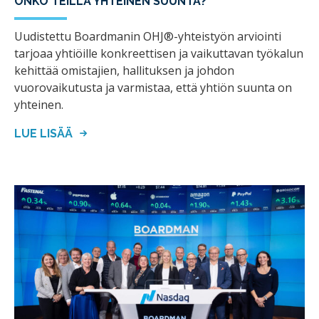
ONKO TEILLÄ YHTEINEN SUUNTA?
Uudistettu Boardmanin OHJ®-yhteistyön arviointi
tarjoaa yhtiöille konkreettisen ja vaikuttavan työkalun
kehittää omistajien, hallituksen ja johdon
vuorovaikutusta ja varmistaa, että yhtiön suunta on
yhteinen.
LUE LISÄÄ