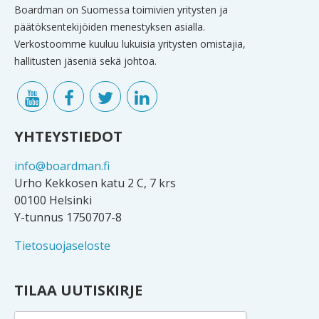
Boardman on Suomessa toimivien yritysten ja
päätöksentekijöiden menestyksen asialla.
Verkostoomme kuuluu lukuisia yritysten omistajia,
hallitusten jäseniä sekä johtoa.
YHTEYSTIEDOT
info@boardman.fi
Urho Kekkosen katu 2 C, 7 krs
00100 Helsinki
Y-tunnus 1750707-8
Tietosuojaseloste
TILAA UUTISKIRJE