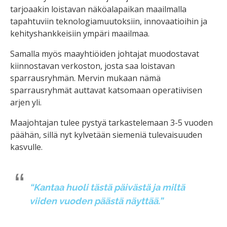
tarjoaakin loistavan näköalapaikan maailmalla
tapahtuviin teknologiamuutoksiin, innovaatioihin ja
kehityshankkeisiin ympäri maailmaa.
Samalla myös maayhtiöiden johtajat muodostavat
kiinnostavan verkoston, josta saa loistavan
sparrausryhmän. Mervin mukaan nämä
sparrausryhmät auttavat katsomaan operatiivisen
arjen yli.
Maajohtajan tulee pystyä tarkastelemaan 3-5 vuoden
päähän, sillä nyt kylvetään siemeniä tulevaisuuden
kasvulle.
“Kantaa huoli tästä päivästä ja miltä
viiden vuoden päästä näyttää.”