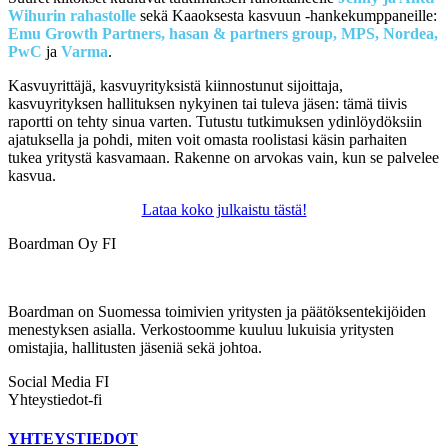
Wihurin rahastolle
sekä Kaaoksesta kasvuun -hankekumppaneille:
Emu Growth Partners, hasan & partners group, MPS, Nordea,
PwC
ja
Varma
.
Kasvuyrittäjä, kasvuyrityksistä kiinnostunut sijoittaja,
kasvuyrityksen hallituksen nykyinen tai tuleva jäsen: tämä tiivis
raportti on tehty sinua varten. Tutustu tutkimuksen ydinlöydöksiin
ajatuksella ja pohdi, miten voit omasta roolistasi käsin parhaiten
tukea yritystä kasvamaan. Rakenne on arvokas vain, kun se palvelee
kasvua.
Lataa koko julkaistu tästä!
Boardman Oy FI
Boardman on Suomessa toimivien yritysten ja päätöksentekijöiden
menestyksen asialla. Verkostoomme kuuluu lukuisia yritysten
omistajia, hallitusten jäseniä sekä johtoa.
Social Media FI
Yhteystiedot-fi
YHTEYSTIEDOT