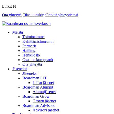
Linkit FI
Ota yhteyttä
Tilaa uutiskirje
Päivitä yhteystietosi
Meistä
Toimintamme
Kehittämisfoorumit
Partnerit
Hallitus
Henkilöstö
Osaamiskumppanit
Ota yhteyttä
Jäseneksi
Jäseneksi
Boardman LJT
LJT:n jäsenet
Boardman Alumnit
Alumnijäsenet
Boardman Grow
Grown jäsenet
Boardman Advisors
Advisors jäsenet