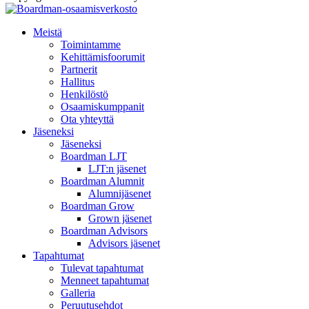
Meistä
Toimintamme
Kehittämisfoorumit
Partnerit
Hallitus
Henkilöstö
Osaamiskumppanit
Ota yhteyttä
Jäseneksi
Jäseneksi
Boardman LJT
LJT:n jäsenet
Boardman Alumnit
Alumnijäsenet
Boardman Grow
Grown jäsenet
Boardman Advisors
Advisors jäsenet
Tapahtumat
Tulevat tapahtumat
Menneet tapahtumat
Galleria
Peruutusehdot