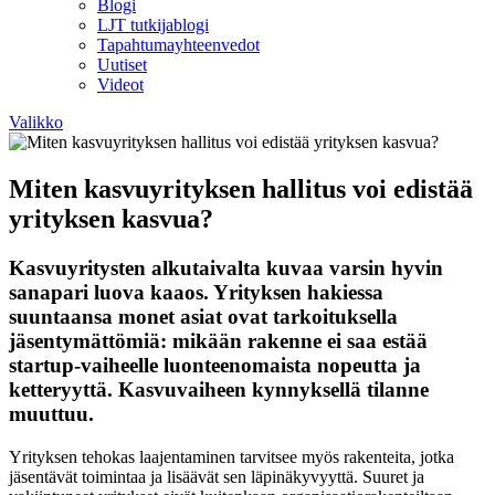
Blogi
LJT tutkijablogi
Tapahtumayhteenvedot
Uutiset
Videot
Valikko
Miten kasvuyrityksen hallitus voi edistää
yrityksen kasvua?
Kasvuyritysten alkutaivalta kuvaa varsin hyvin
sanapari luova kaaos. Yrityksen hakiessa
suuntaansa monet asiat ovat tarkoituksella
jäsentymättömiä: mikään rakenne ei saa estää
startup-vaiheelle luonteenomaista nopeutta ja
ketteryyttä. Kasvuvaiheen kynnyksellä tilanne
muuttuu.
Yrityksen tehokas laajentaminen tarvitsee myös rakenteita, jotka
jäsentävät toimintaa ja lisäävät sen läpinäkyvyyttä. Suuret ja