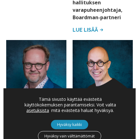
hallituksen
varapuheenjohtaja,
Boardman-partneri
LUE LISÄÄ
Tämä sivusto käyttää evästeitä
käyttökokemuksen parantamiseksi. Voit valita
OLLI HOLMSTRÖM
TIMO LAPPI
asetuksista
mitä evästeitä haluat hyväksyä.
Boardman Oy:n
Boardman-partneri,
Hyväksy kaikki
hallituksen
Boardman Oy:n
puheenjohtaja,
hallituksen
Hyväksy vain välttämättömät