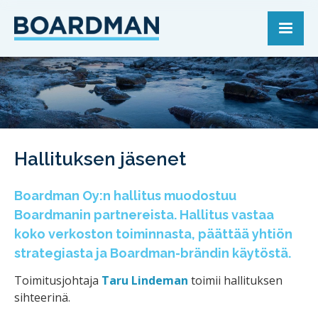
Hallituksen jäsenet
Boardman Oy:n hallitus muodostuu
Boardmanin partnereista. Hallitus vastaa
koko verkoston toiminnasta, päättää yhtiön
strategiasta ja Boardman-brändin käytöstä.
Toimitusjohtaja
Taru Lindeman
toimii hallituksen
sihteerinä.