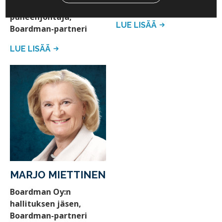
Alumnihallituksen
varapuheenjohtaja
puheenjohtaja,
LUE LISÄÄ
Boardman-partneri
LUE LISÄÄ
MARJO MIETTINEN
Boardman Oy:n
hallituksen jäsen,
Boardman-partneri