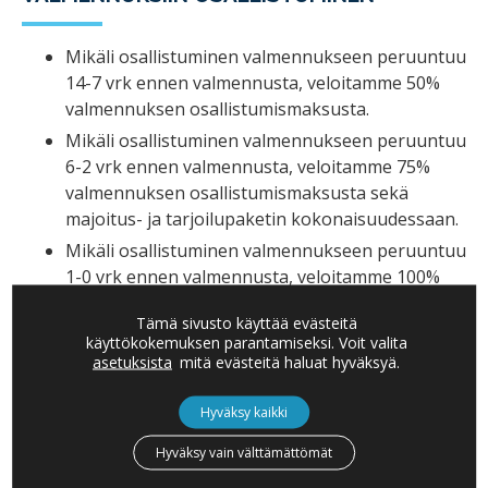
Mikäli osallistuminen valmennukseen peruuntuu
14-7 vrk ennen valmennusta, veloitamme 50%
valmennuksen osallistumismaksusta.
Mikäli osallistuminen valmennukseen peruuntuu
6-2 vrk ennen valmennusta, veloitamme 75%
valmennuksen osallistumismaksusta sekä
majoitus- ja tarjoilupaketin kokonaisuudessaan.
Mikäli osallistuminen valmennukseen peruuntuu
1-0 vrk ennen valmennusta, veloitamme 100%
valmennuksen osallistumismaksusta sekä
Tämä sivusto käyttää evästeitä
majoitus- ja tarjoilukuluista.
käyttökokemuksen parantamiseksi. Voit valita
asetuksista
mitä evästeitä haluat hyväksyä.
PERUUTUKSET OSALLISTUMISISTA
Hyväksy kaikki
Tehdään kirjallisesti osoitteeseen
info@boardman.fi
Hyväksy vain välttämättömät
tai käyttämämme tapahtumakutsujärjestelmän kautta
vastaamalla vahvistusviestiin.