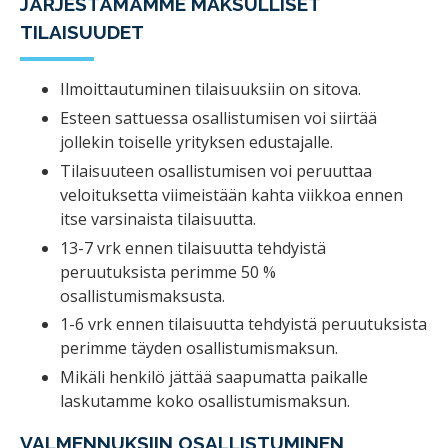
JÄRJESTÄMÄMME MAKSULLISET
TILAISUUDET
Ilmoittautuminen tilaisuuksiin on sitova.
Esteen sattuessa osallistumisen voi siirtää
jollekin toiselle yrityksen edustajalle.
Tilaisuuteen osallistumisen voi peruuttaa
veloituksetta viimeistään kahta viikkoa ennen
itse varsinaista tilaisuutta.
13-7 vrk ennen tilaisuutta tehdyistä
peruutuksista perimme 50 %
osallistumismaksusta.
1-6 vrk ennen tilaisuutta tehdyistä peruutuksista
perimme täyden osallistumismaksun.
Mikäli henkilö jättää saapumatta paikalle
laskutamme koko osallistumismaksun.
VALMENNUKSIIN OSALLISTUMINEN