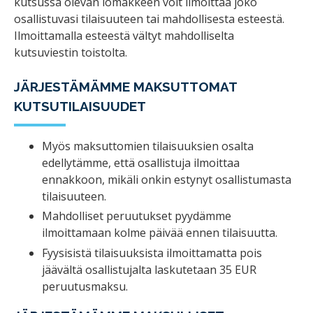
kutsussa olevan lomakkeen voit ilmoittaa joko
osallistuvasi tilaisuuteen tai mahdollisesta esteestä.
Ilmoittamalla esteestä vältyt mahdolliselta
kutsuviestin toistolta.
JÄRJESTÄMÄMME MAKSUTTOMAT
KUTSUTILAISUUDET
Myös maksuttomien tilaisuuksien osalta
edellytämme, että osallistuja ilmoittaa
ennakkoon, mikäli onkin estynyt osallistumasta
tilaisuuteen.
Mahdolliset peruutukset pyydämme
ilmoittamaan kolme päivää ennen tilaisuutta.
Fyysisistä tilaisuuksista ilmoittamatta pois
jäävältä osallistujalta laskutetaan 35 EUR
peruutusmaksu.