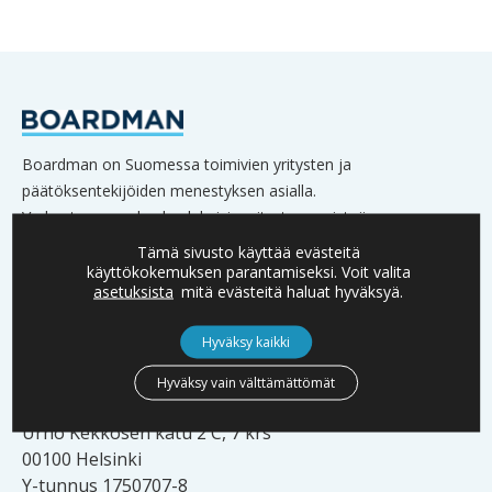
Boardman on Suomessa toimivien yritysten ja
päätöksentekijöiden menestyksen asialla.
Verkostoomme kuuluu lukuisia yritysten omistajia,
hallitusten jäseniä sekä johtoa.
Tämä sivusto käyttää evästeitä
käyttökokemuksen parantamiseksi. Voit valita
asetuksista
mitä evästeitä haluat hyväksyä.
Hyväksy kaikki
YHTEYSTIEDOT
Hyväksy vain välttämättömät
info@boardman.fi
Urho Kekkosen katu 2 C, 7 krs
00100 Helsinki
Y-tunnus 1750707-8