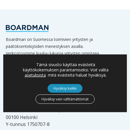
Boardman on Suomessa toimivien yritysten ja
päätöksentekijöiden menestyksen asialla.
Verkostoomme kuuluu lukuisia yritysten omistajia,
hallitusten jäseniä sekä johtoa.
Tämä sivusto käyttää evästeitä
käyttökokemuksen parantamiseksi. Voit valita
asetuksista
mitä evästeitä haluat hyväksyä.
Hyväksy kaikki
YHTEYSTIEDOT
Hyväksy vain välttämättömät
info@boardman.fi
Urho Kekkosen katu 2 C, 7 krs
00100 Helsinki
Y-tunnus 1750707-8