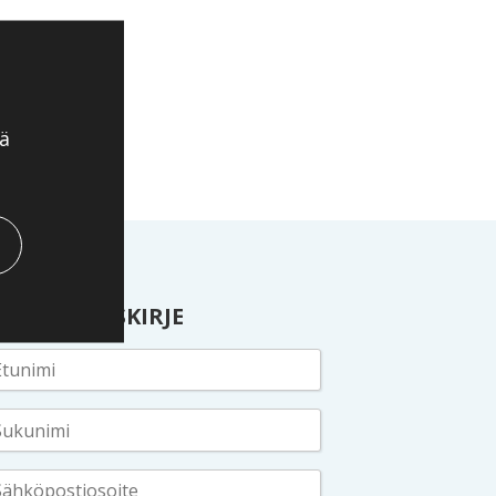
ä
ILAA UUTISKIRJE