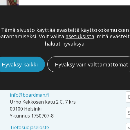
Tämä sivusto käyttää evästeitä käyttökokemuksen
arantamiseksi. Voit valita
asetuksista
mitä evästeit
haluat hyväksyä.
Hyväksy kaikki
Hyväksy vain välttämättömät
YHTEYSTIEDOT
T
info@boardman.fi
Urho Kekkosen katu 2 C, 7 krs
00100 Helsinki
Y-tunnus 1750707-8
Tietosuojaseloste