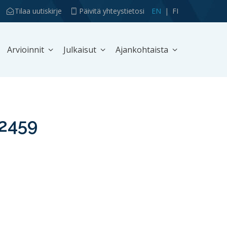
Tilaa uutiskirje
Päivitä yhteystietosi
EN
FI
Arvioinnit
Julkaisut
Ajankohtaista
2459