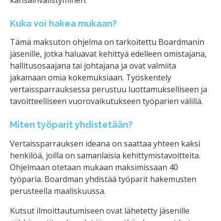
kansainvälistyminen.
Kuka voi hakea mukaan?
Tämä maksuton ohjelma on tarkoitettu Boardmanin
jäsenille, jotka haluavat kehittyä edelleen omistajana,
hallitusosaajana tai johtajana ja ovat valmiita
jakamaan omia kokemuksiaan. Työskentely
vertaissparrauksessa perustuu luottamukselliseen ja
tavoitteelliseen vuorovaikutukseen työparien välillä.
Miten työparit yhdistetään?
Vertaissparrauksen ideana on saattaa yhteen kaksi
henkilöä, joilla on samanlaisia kehittymistavoitteita.
Ohjelmaan otetaan mukaan maksimissaan 40
työparia. Boardman yhdistää työparit hakemusten
perusteella maaliskuussa.
Kutsut ilmoittautumiseen ovat lähetetty jäsenille