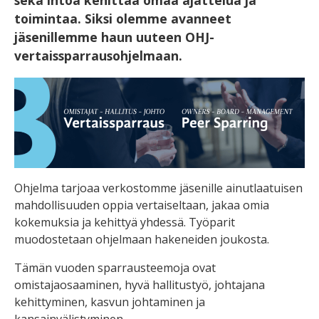
sekä intoa kehittää omaa ajattelua ja
toimintaa. Siksi olemme avanneet
jäsenillemme haun uuteen OHJ-
vertaissparrausohjelmaan.
Ohjelma tarjoaa verkostomme jäsenille ainutlaatuisen
mahdollisuuden oppia vertaiseltaan, jakaa omia
kokemuksia ja kehittyä yhdessä. Työparit
muodostetaan ohjelmaan hakeneiden joukosta.
Tämän vuoden sparrausteemoja ovat
omistajaosaaminen, hyvä hallitustyö, johtajana
kehittyminen, kasvun johtaminen ja