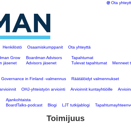
Ota yhteyt
Henkilöstö
Osaamiskumppanit
Ota yhteyttä
dman Grow
Boardman Advisors
Tapahtumat
n jäsenet
Advisors jäsenet
Tulevat tapahtumat
Menneet 
d Governance in Finland -valmennus
Räätälöidyt valmennukset
rvioinnit
OHJ-yhteistyön arviointi
Arvioinnit kuntayhtiöille
Arvioin
Ajankohtaista
BoardTalks-podcast
Blogi
LJT tutkijablogi
Tapahtumayhteenv
Toimijuus