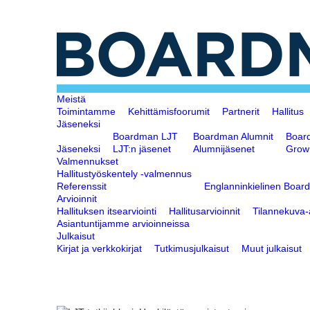
Meistä
Toimintamme
Kehittämisfoorumit
Partnerit
Hallitus
Jäseneksi
Boardman LJT
Boardman Alumnit
Boar
Jäseneksi
LJT:n jäsenet
Alumnijäsenet
Grow
Valmennukset
Hallitustyöskentely -valmennus
Referenssit
Englanninkielinen Boar
Arvioinnit
Hallituksen itsearviointi
Hallitusarvioinnit
Tilannekuva-a
Asiantuntijamme arvioinneissa
Julkaisut
Kirjat ja verkkokirjat
Tutkimusjulkaisut
Muut julkaisut