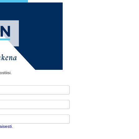
stiisi.
isesti.