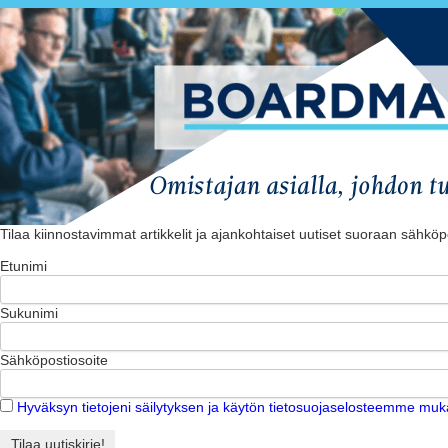
Tilaa kiinnostavimmat artikkelit ja ajankohtaiset uutiset suoraan sähköpo
Etunimi
Sukunimi
Sähköpostiosoite
Hyväksyn tietojeni säilytyksen ja käytön tietosuojaselosteemme muka