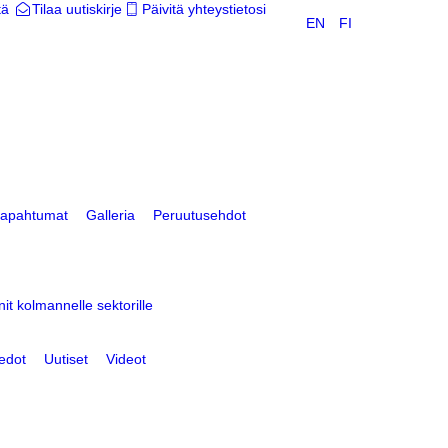
tä
Tilaa uutiskirje
Päivitä yhteystietosi
EN
FI
tapahtumat
Galleria
Peruutusehdot
nit kolmannelle sektorille
edot
Uutiset
Videot