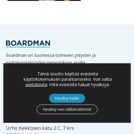
Boardman on Suomessa toimivien yritysten ja
päätöksentekijöiden menestyksen asialla.
Verkostoomme kuuluu lukuisia yritysten omistajia,
Tämä sivusto käyttää evästeitä
hallitusten jäseniä sekä johtoa.
käyttökokemuksen parantamiseksi. Voit valita
asetuksista
mitä evästeitä haluat hyväksyä.
Hyväksy kaikki
YHTEYSTIEDOT
Hyväksy vain välttämättömät
info@boardman.fi
Urho Kekkosen katu 2 C, 7 krs