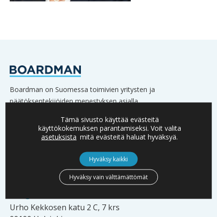
Boardman on Suomessa toimivien yritysten ja
päätöksentekijöiden menestyksen asialla.
Verkostoomme kuuluu lukuisia yritysten omistajia,
Tämä sivusto käyttää evästeitä
hallitusten jäseniä sekä johtoa.
käyttökokemuksen parantamiseksi. Voit valita
asetuksista
mitä evästeitä haluat hyväksyä.
Hyväksy kaikki
YHTEYSTIEDOT
Hyväksy vain välttämättömät
info@boardman.fi
Urho Kekkosen katu 2 C, 7 krs