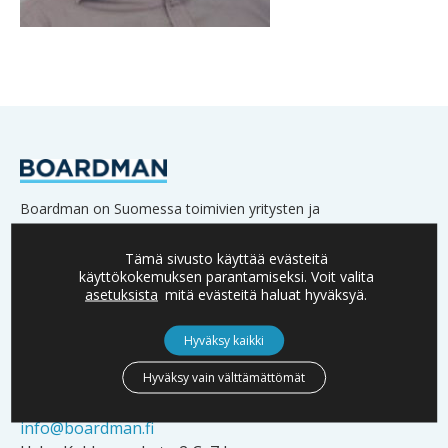
Boardman on Suomessa toimivien yritysten ja
päätöksentekijöiden menestyksen asialla.
Verkostoomme kuuluu lukuisia yritysten omistajia,
Tämä sivusto käyttää evästeitä
käyttökokemuksen parantamiseksi. Voit valita
hallitusten jäseniä sekä johtoa.
asetuksista
mitä evästeitä haluat hyväksyä.
Hyväksy kaikki
Hyväksy vain välttämättömät
YHTEYSTIEDOT
info@boardman.fi