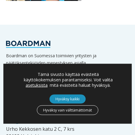
Boardman on Suomessa toimivien yritysten ja
päätöksentekijöiden menestyksen asialla.
Verkostoomme kuuluu lukuisia yritysten omistajia,
Tämä sivusto käyttää evästeitä
hallitusten jäseniä sekä johtoa.
käyttökokemuksen parantamiseksi. Voit valita
asetuksista
mitä evästeitä haluat hyväksyä.
Hyväksy kaikki
YHTEYSTIEDOT
Hyväksy vain välttämättömät
info@boardman.fi
Urho Kekkosen katu 2 C, 7 krs