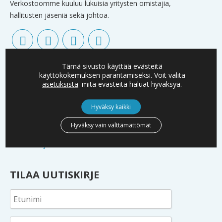
Verkostoomme kuuluu lukuisia yritysten omistajia,
hallitusten jäseniä sekä johtoa.
YHTEYSTIEDOT
Tämä sivusto käyttää evästeitä
käyttökokemuksen parantamiseksi. Voit valita
asetuksista
mitä evästeitä haluat hyväksyä.
info@boardman.fi
Urho Kekkosen katu 2 C, 7 krs
Hyväksy kaikki
00100 Helsinki
Y-tunnus 1750707-8
Hyväksy vain välttämättömät
Tietosuojaseloste
TILAA UUTISKIRJE