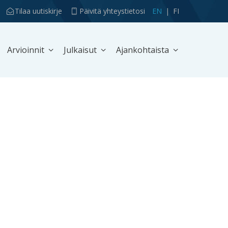
Tilaa uutiskirje
Päivitä yhteystietosi
EN
FI
Arvioinnit
Julkaisut
Ajankohtaista