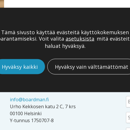
Tämä sivusto käyttää evästeitä käyttökokemuksen
arantamiseksi. Voit valita
asetuksista
mitä evästeit
haluat hyväksyä.
Hyväksy kaikki
Hyväksy vain välttämättömät
YHTEYSTIEDOT
T
info@boardman.fi
Urho Kekkosen katu 2 C, 7 krs
00100 Helsinki
Y-tunnus 1750707-8