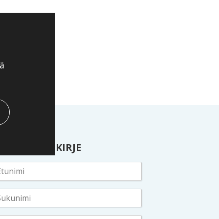
ä
ILAA UUTISKIRJE