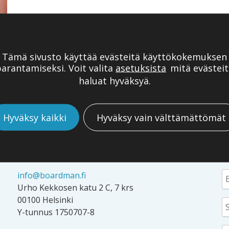
Tämä sivusto käyttää evästeitä käyttökokemuksen
arantamiseksi. Voit valita
asetuksista
mitä evästeit
haluat hyväksyä.
Hyväksy kaikki
Hyväksy vain välttämättömät
YHTEYSTIEDOT
T
info@boardman.fi
Urho Kekkosen katu 2 C, 7 krs
00100 Helsinki
Y-tunnus 1750707-8