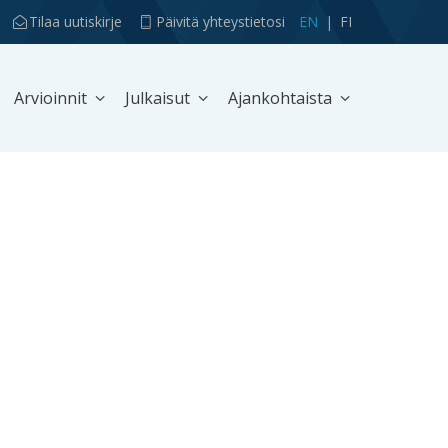
Tilaa uutiskirje
Päivitä yhteystietosi
EN
FI
Arvioinnit
Julkaisut
Ajankohtaista