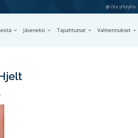
Ota yhteyttä
eistä
Jäseneksi
Tapahtumat
Valmennukset
Hjelt
r