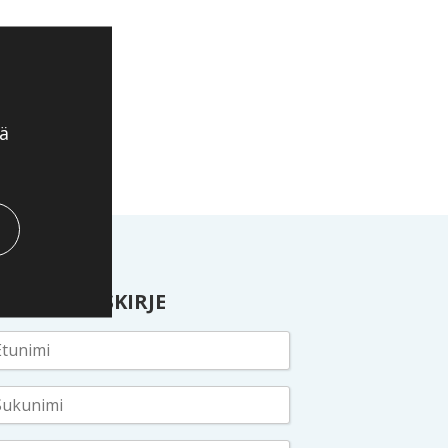
ä
ILAA UUTISKIRJE