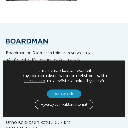
Boardman on Suomessa toimivien yritysten ja
päätöksentekijöiden menestyksen asialla.
Verkostoomme kuuluu lukuisia yritysten omistajia,
Tämä sivusto käyttää evästeitä
hallitusten jäseniä sekä johtoa.
käyttökokemuksen parantamiseksi. Voit valita
asetuksista
mitä evästeitä haluat hyväksyä.
Hyväksy kaikki
YHTEYSTIEDOT
Hyväksy vain välttämättömät
info@boardman.fi
Urho Kekkosen katu 2 C, 7 krs