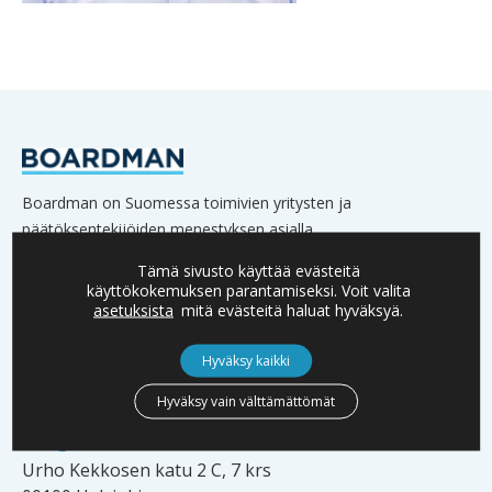
Boardman on Suomessa toimivien yritysten ja
päätöksentekijöiden menestyksen asialla.
Verkostoomme kuuluu lukuisia yritysten omistajia,
Tämä sivusto käyttää evästeitä
hallitusten jäseniä sekä johtoa.
käyttökokemuksen parantamiseksi. Voit valita
asetuksista
mitä evästeitä haluat hyväksyä.
Hyväksy kaikki
YHTEYSTIEDOT
Hyväksy vain välttämättömät
info@boardman.fi
Urho Kekkosen katu 2 C, 7 krs