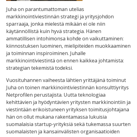
Juha on parantumattoman utelias
markkinointiviestinnän strategi ja yritysjohdon
sparraaja, jonka mielestä mikään ei ole niin
käytännöllistä kuin hyvä strategia. Hänen
ammatillisen intohimonsa kohde on vaikuttaminen:
kiinnostuksen luominen, mielipiteiden muokkaaminen
ja toiminnan inspiroiminen. Juhalle
markkinointiviestintä on ennen kaikkea johtamista:
strategian tekemistä todeksi.
Vuosituhannen vaiheesta lähtien yrittäjänä toiminut
Juha on toinen markkinointiviestinnän konsulttiyritys
Netprofilen perustajista. Uutta teknologiaa
kehittävien ja hyödyntävien yritysten markkinointiin ja
viestintään erikoistuneen yrityksen toimitusjohtajana
hän on ollut mukana rakentamassa lukuisia
suomalaisia startup-yrityksiä sekä tukemassa suurten
suomalaisten ja kansainvälisten organisaatioiden