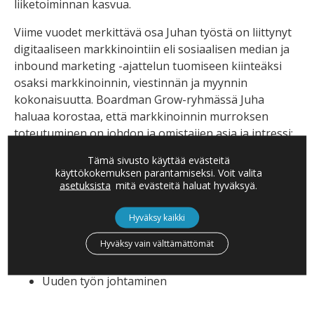
liiketoiminnan kasvua.
Viime vuodet merkittävä osa Juhan työstä on liittynyt
digitaaliseen markkinointiin eli sosiaalisen median ja
inbound marketing -ajattelun tuomiseen kiinteäksi
osaksi markkinoinnin, viestinnän ja myynnin
kokonaisuutta. Boardman Grow-ryhmässä Juha
haluaa korostaa, että markkinoinnin murroksen
toteutuminen on johdon ja omistajien asia ja intressi:
vain uutta luova kulttuuri löytää ja toteuttaa
Tämä sivusto käyttää evästeitä
parempia keinoja kuin kilpailijat.
käyttökokemuksen parantamiseksi. Voit valita
asetuksista
mitä evästeitä haluat hyväksyä.
ERITYISOSAAMINEN
Hyväksy kaikki
Digitaaliset arvoverkot
Hyväksy vain välttämättömät
Moderni markkinointi
Uuden työn johtaminen