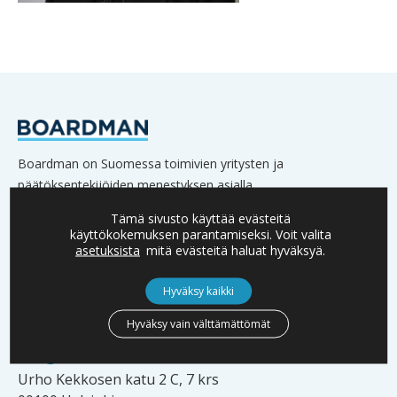
Boardman on Suomessa toimivien yritysten ja
päätöksentekijöiden menestyksen asialla.
Verkostoomme kuuluu lukuisia yritysten omistajia,
Tämä sivusto käyttää evästeitä
hallitusten jäseniä sekä johtoa.
käyttökokemuksen parantamiseksi. Voit valita
asetuksista
mitä evästeitä haluat hyväksyä.
Hyväksy kaikki
YHTEYSTIEDOT
Hyväksy vain välttämättömät
info@boardman.fi
Urho Kekkosen katu 2 C, 7 krs