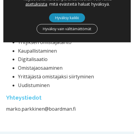
asetuksista
mitä evästeitä haluat hyväksyä.
ERITYISOSAAMINEN
Hyväksy kaikki
Strategia
Hyväksy vain välttämättömät
Tiedolla johtaminen
Yrityksen omistajatahto
Kaupallistaminen
Digitalisaatio
Omistajaosaaminen
Yrittäjästä omistajaksi siirtyminen
Uudistuminen
Yhteystiedot
marko.parkkinen@boardman.fi