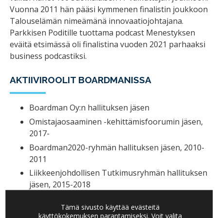
Vuonna 2011 hän pääsi kymmenen finalistin joukkoon
Talouselämän nimeämänä innovaatiojohtajana.
Parkkisen Poditille tuottama podcast Menestyksen
eväitä etsimässä oli finalistina vuoden 2021 parhaaksi
business podcastiksi.
AKTIIVIROOLIT BOARDMANISSA
Boardman Oy:n hallituksen jäsen
Omistajaosaaminen -kehittämisfoorumin jäsen,
2017-
Boardman2020-ryhmän hallituksen jäsen, 2010-
2011
Liikkeenjohdollisen Tutkimusryhmän hallituksen
jäsen, 2015-2018
Julkaisut: Kasvun haasteet – kasvuyritysten
Tämä sivusto käyttää evästeitä
rakentaminen ja hallinta, 2007
käyttökokemuksen parantamiseksi. Voit valita