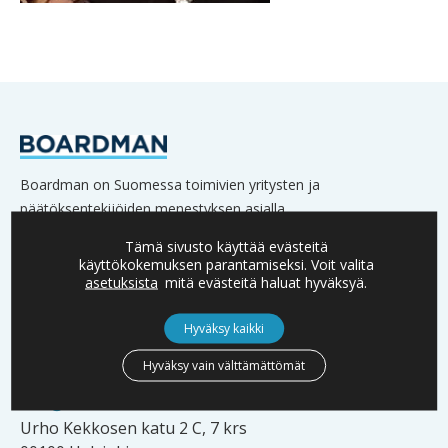
Boardman on Suomessa toimivien yritysten ja
päätöksentekijöiden menestyksen asialla.
Verkostoomme kuuluu lukuisia yritysten omistajia,
Tämä sivusto käyttää evästeitä
hallitusten jäseniä sekä johtoa.
käyttökokemuksen parantamiseksi. Voit valita
asetuksista
mitä evästeitä haluat hyväksyä.
Hyväksy kaikki
YHTEYSTIEDOT
Hyväksy vain välttämättömät
info@boardman.fi
Urho Kekkosen katu 2 C, 7 krs