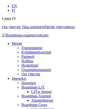
EN
FI
Linkit FI
Ota yhteyttä
Tilaa uutiskirje
Päivitä yhteystietosi
Meistä
Toimintamme
Kehittämisfoorumit
Partnerit
Hallitus
Henkilöstö
Osaamiskumppanit
Ota yhteyttä
Jäseneksi
Jäseneksi
Boardman LJT
LJT:n jäsenet
Boardman Alumnit
Alumnijäsenet
Boardman Grow