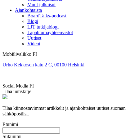
Muut julkaisut
Ajankohtaista
BoardTalks-podcast
Blogi
LJT tutkijablogi
Tapahtumayhteenvedot
Uutiset
Videot
Mobiilivalikko FI
Urho Kekkosen katu 2 C, 00100 Helsinki
Social Media FI
Tilaa uutiskirje
Tilaa kiinnostavimmat artikkelit ja ajankohtaiset uutiset suoraan
sähköpostiisi.
Etunimi
Sukunimi