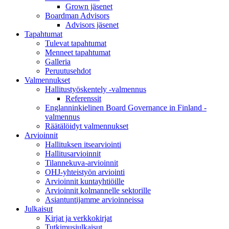
Grown jäsenet
Boardman Advisors
Advisors jäsenet
Tapahtumat
Tulevat tapahtumat
Menneet tapahtumat
Galleria
Peruutusehdot
Valmennukset
Hallitustyöskentely -valmennus
Referenssit
Englanninkielinen Board Governance in Finland -
valmennus
Räätälöidyt valmennukset
Arvioinnit
Hallituksen itsearviointi
Hallitusarvioinnit
Tilannekuva-arvioinnit
OHJ-yhteistyön arviointi
Arvioinnit kuntayhtiöille
Arvioinnit kolmannelle sektorille
Asiantuntijamme arvioinneissa
Julkaisut
Kirjat ja verkkokirjat
Tutkimusjulkaisut