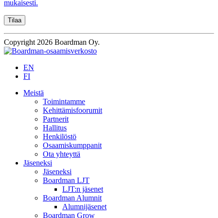
mukaisesti.
Copyright 2026 Boardman Oy.
EN
FI
Meistä
Toimintamme
Kehittämisfoorumit
Partnerit
Hallitus
Henkilöstö
Osaamiskumppanit
Ota yhteyttä
Jäseneksi
Jäseneksi
Boardman LJT
LJT:n jäsenet
Boardman Alumnit
Alumnijäsenet
Boardman Grow