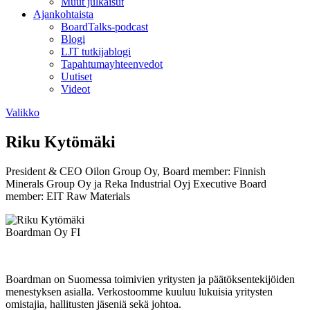
Muut julkaisut
Ajankohtaista
BoardTalks-podcast
Blogi
LJT tutkijablogi
Tapahtumayhteenvedot
Uutiset
Videot
Valikko
Riku Kytömäki
President & CEO Oilon Group Oy, Board member: Finnish
Minerals Group Oy ja Reka Industrial Oyj Executive Board
member: EIT Raw Materials
Boardman Oy FI
Boardman on Suomessa toimivien yritysten ja päätöksentekijöiden
menestyksen asialla. Verkostoomme kuuluu lukuisia yritysten
omistajia, hallitusten jäseniä sekä johtoa.