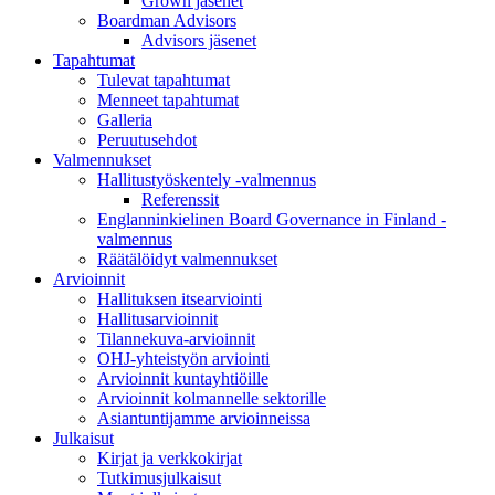
Grown jäsenet
Boardman Advisors
Advisors jäsenet
Tapahtumat
Tulevat tapahtumat
Menneet tapahtumat
Galleria
Peruutusehdot
Valmennukset
Hallitustyöskentely -valmennus
Referenssit
Englanninkielinen Board Governance in Finland -
valmennus
Räätälöidyt valmennukset
Arvioinnit
Hallituksen itsearviointi
Hallitusarvioinnit
Tilannekuva-arvioinnit
OHJ-yhteistyön arviointi
Arvioinnit kuntayhtiöille
Arvioinnit kolmannelle sektorille
Asiantuntijamme arvioinneissa
Julkaisut
Kirjat ja verkkokirjat
Tutkimusjulkaisut