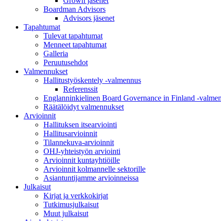
Grown jäsenet
Boardman Advisors
Advisors jäsenet
Tapahtumat
Tulevat tapahtumat
Menneet tapahtumat
Galleria
Peruutusehdot
Valmennukset
Hallitustyöskentely -valmennus
Referenssit
Englanninkielinen Board Governance in Finland -valme
Räätälöidyt valmennukset
Arvioinnit
Hallituksen itsearviointi
Hallitusarvioinnit
Tilannekuva-arvioinnit
OHJ-yhteistyön arviointi
Arvioinnit kuntayhtiöille
Arvioinnit kolmannelle sektorille
Asiantuntijamme arvioinneissa
Julkaisut
Kirjat ja verkkokirjat
Tutkimusjulkaisut
Muut julkaisut