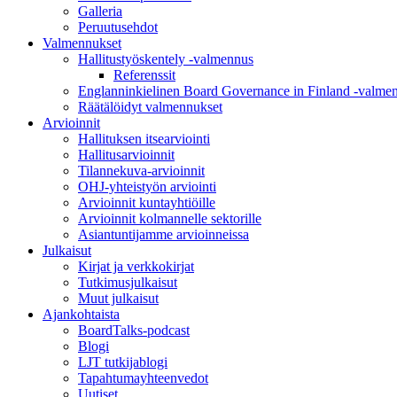
Galleria
Peruutusehdot
Valmennukset
Hallitustyöskentely -valmennus
Referenssit
Englanninkielinen Board Governance in Finland -valme
Räätälöidyt valmennukset
Arvioinnit
Hallituksen itsearviointi
Hallitusarvioinnit
Tilannekuva-arvioinnit
OHJ-yhteistyön arviointi
Arvioinnit kuntayhtiöille
Arvioinnit kolmannelle sektorille
Asiantuntijamme arvioinneissa
Julkaisut
Kirjat ja verkkokirjat
Tutkimusjulkaisut
Muut julkaisut
Ajankohtaista
BoardTalks-podcast
Blogi
LJT tutkijablogi
Tapahtumayhteenvedot
Uutiset