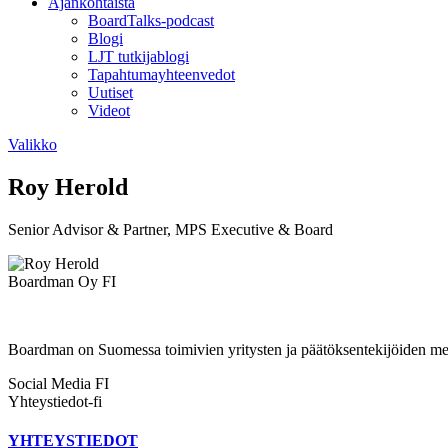
Ajankohtaista
BoardTalks-podcast
Blogi
LJT tutkijablogi
Tapahtumayhteenvedot
Uutiset
Videot
Valikko
Roy Herold
Senior Advisor & Partner, MPS Executive & Board
Boardman Oy FI
Boardman on Suomessa toimivien yritysten ja päätöksentekijöiden mene
Social Media FI
Yhteystiedot-fi
YHTEYSTIEDOT