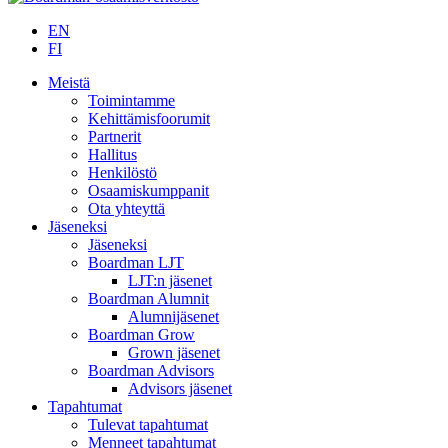
EN
FI
Meistä
Toimintamme
Kehittämisfoorumit
Partnerit
Hallitus
Henkilöstö
Osaamiskumppanit
Ota yhteyttä
Jäseneksi
Jäseneksi
Boardman LJT
LJT:n jäsenet
Boardman Alumnit
Alumnijäsenet
Boardman Grow
Grown jäsenet
Boardman Advisors
Advisors jäsenet
Tapahtumat
Tulevat tapahtumat
Menneet tapahtumat