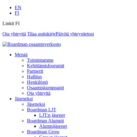
EN
FI
Linkit FI
Ota yhteyttä
Tilaa uutiskirje
Päivitä yhteystietosi
Meistä
Toimintamme
Kehittämisfoorumit
Partnerit
Hallitus
Henkilöstö
Osaamiskumppanit
Ota yhteyttä
Jäseneksi
Jäseneksi
Boardman LJT
LJT:n jäsenet
Boardman Alumnit
Alumnijäsenet
Boardman Grow