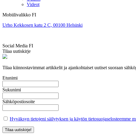
Videot
Mobiilivalikko FI
Urho Kekkosen katu 2 C, 00100 Helsinki
Social Media FI
Tilaa uutiskirje
Tilaa kiinnostavimmat artikkelit ja ajankohtaiset uutiset suoraan sähköp
Etunimi
Sukunimi
Sähköpostiosoite
Hyväksyn tietojeni säilytyksen ja käytön tietosuojaselosteemme mu