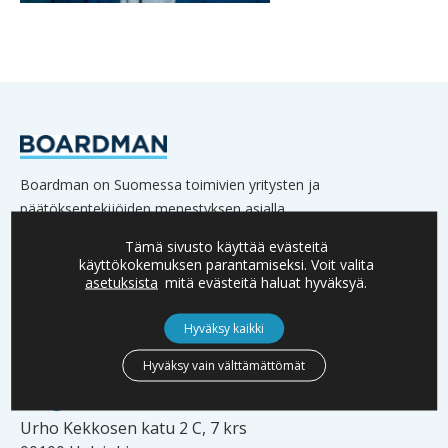
Boardman on Suomessa toimivien yritysten ja
päätöksentekijöiden menestyksen asialla.
Verkostoomme kuuluu lukuisia yritysten omistajia,
Tämä sivusto käyttää evästeitä
hallitusten jäseniä sekä johtoa.
käyttökokemuksen parantamiseksi. Voit valita
asetuksista
mitä evästeitä haluat hyväksyä.
Hyväksy kaikki
YHTEYSTIEDOT
Hyväksy vain välttämättömät
info@boardman.fi
Urho Kekkosen katu 2 C, 7 krs