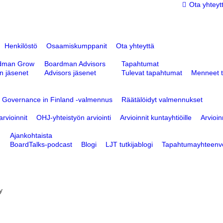
Ota yhteyt
Henkilöstö
Osaamiskumppanit
Ota yhteyttä
dman Grow
Boardman Advisors
Tapahtumat
n jäsenet
Advisors jäsenet
Tulevat tapahtumat
Menneet 
d Governance in Finland -valmennus
Räätälöidyt valmennukset
rvioinnit
OHJ-yhteistyön arviointi
Arvioinnit kuntayhtiöille
Arvioin
Ajankohtaista
BoardTalks-podcast
Blogi
LJT tutkijablogi
Tapahtumayhteenv
y