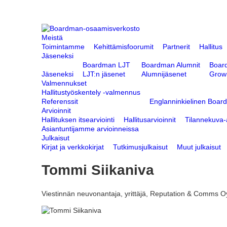
Meistä
Toimintamme
Kehittämisfoorumit
Partnerit
Hallitus
Jäseneksi
Boardman LJT
Boardman Alumnit
Boar
Jäseneksi
LJT:n jäsenet
Alumnijäsenet
Grow
Valmennukset
Hallitustyöskentely -valmennus
Referenssit
Englanninkielinen Boar
Arvioinnit
Hallituksen itsearviointi
Hallitusarvioinnit
Tilannekuva-a
Asiantuntijamme arvioinneissa
Julkaisut
Kirjat ja verkkokirjat
Tutkimusjulkaisut
Muut julkaisut
Tommi Siikaniva
Viestinnän neuvonantaja, yrittäjä, Reputation & Comms O