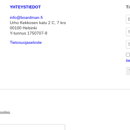
YHTEYSTIEDOT
Ti
info@boardman.fi
Urho Kekkosen katu 2 C, 7 krs
00100 Helsinki
Y-tunnus 1750707-8
Tietosuojaseloste
ti
stiisi.