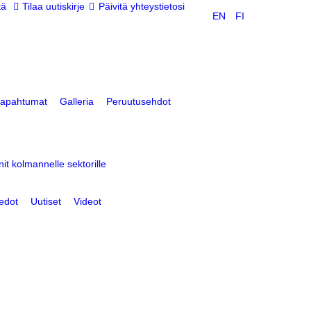
tä
Tilaa uutiskirje
Päivitä yhteystietosi
EN
FI
tapahtumat
Galleria
Peruutusehdot
nit kolmannelle sektorille
edot
Uutiset
Videot