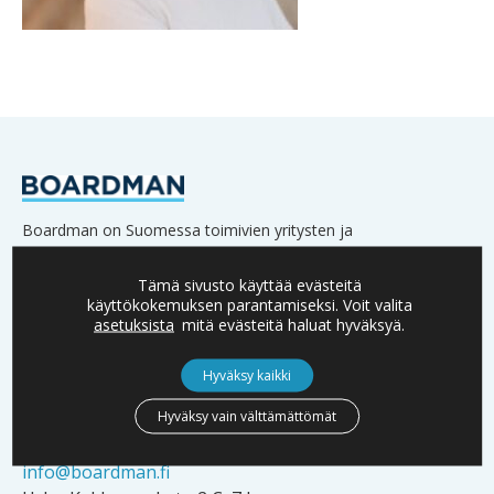
Boardman on Suomessa toimivien yritysten ja
päätöksentekijöiden menestyksen asialla.
Verkostoomme kuuluu lukuisia yritysten omistajia,
Tämä sivusto käyttää evästeitä
käyttökokemuksen parantamiseksi. Voit valita
hallitusten jäseniä sekä johtoa.
asetuksista
mitä evästeitä haluat hyväksyä.
Hyväksy kaikki
Hyväksy vain välttämättömät
YHTEYSTIEDOT
info@boardman.fi