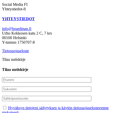
Social Media FI
Yhteystiedot-fi
YHTEYSTIEDOT
info@boardman.fi
Urho Kekkosen katu 2 C, 7 krs
00100 Helsinki
Y-tunnus 1750707-8
Tietosuojaseloste
Tilaa uutiskirje
Tilaa uutiskirje
Hyväksyn tietojeni säilytyksen ja käytön tietosuojaselosteemme
mukaisesti.