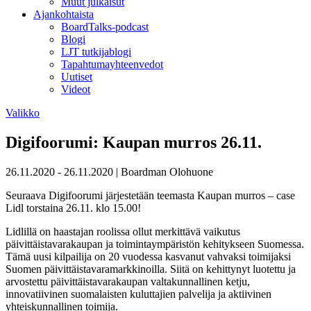
Muut julkaisut
Ajankohtaista
BoardTalks-podcast
Blogi
LJT tutkijablogi
Tapahtumayhteenvedot
Uutiset
Videot
Valikko
Digifoorumi: Kaupan murros 26.11.
26.11.2020 - 26.11.2020
|
Boardman Olohuone
Seuraava Digifoorumi järjestetään teemasta Kaupan murros – case
Lidl torstaina 26.11. klo 15.00!
Lidlillä on haastajan roolissa ollut merkittävä vaikutus
päivittäistavarakaupan ja toimintaympäristön kehitykseen Suomessa.
Tämä uusi kilpailija on 20 vuodessa kasvanut vahvaksi toimijaksi
Suomen päivittäistavaramarkkinoilla. Siitä on kehittynyt luotettu ja
arvostettu päivittäistavarakaupan valtakunnallinen ketju,
innovatiivinen suomalaisten kuluttajien palvelija ja aktiivinen
yhteiskunnallinen toimija.