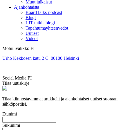
Muut julkaisut
Ajankohtaista
BoardTalks-podcast
Blogi
LJT tutkijablogi
Tapahtumayhteenvedot
Uutiset
Videot
Mobiilivalikko FI
Urho Kekkosen katu 2 C, 00100 Helsinki
Social Media FI
Tilaa uutiskirje
Tilaa kiinnostavimmat artikkelit ja ajankohtaiset uutiset suoraan
sähköpostiisi.
Etunimi
Sukunimi