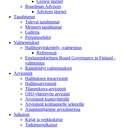
Grown jäsenet
Boardman Advisors
Advisors jäsenet
Tapahtumat
Tulevat tapahtumat
Menneet tapahtumat
Galleria
Peruutusehdot
Valmennukset
Hallitustyöskentely -valmennus
Referenssit
Englanninkielinen Board Governance in Finland -
valmennus
Räätälöidyt valmennukset
Arvioinnit
Hallituksen itsearviointi
Hallitusarvioinnit
Tilannekuva-arvioinnit
OHJ-yhteistyön arviointi
Arvioinnit kuntayhtiöille
Arvioinnit kolmannelle sektorille
Asiantuntijamme arvioinneissa
Julkaisut
Kirjat ja verkkokirjat
Tutkimusjulkaisut