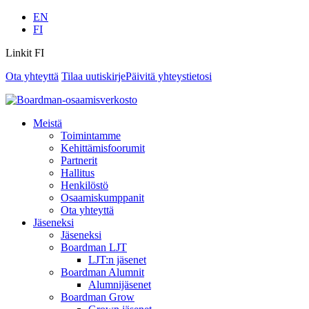
EN
FI
Linkit FI
Ota yhteyttä
Tilaa uutiskirje
Päivitä yhteystietosi
Meistä
Toimintamme
Kehittämisfoorumit
Partnerit
Hallitus
Henkilöstö
Osaamiskumppanit
Ota yhteyttä
Jäseneksi
Jäseneksi
Boardman LJT
LJT:n jäsenet
Boardman Alumnit
Alumnijäsenet
Boardman Grow