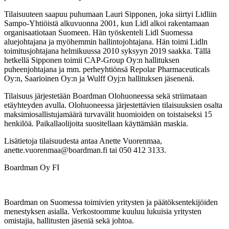
Tilaisuuteen saapuu puhumaan Lauri Sipponen, joka siirtyi Lidliin
Sampo-Yhtiöistä alkuvuonna 2001, kun Lidl alkoi rakentamaan
organisaatiotaan Suomeen. Hän työskenteli Lidl Suomessa
aluejohtajana ja myöhemmin hallintojohtajana. Hän toimi Lidln
toimitusjohtajana helmikuussa 2010 syksyyn 2019 saakka. Tällä
hetkellä Sipponen toimii CAP-Group Oy:n hallituksen
puheenjohtajana ja mm. perheyhtiönsä Repolar Pharmaceuticals
Oy:n, Saarioinen Oy:n ja Wulff Oyj:n hallituksen jäsenenä.
Tilaisuus järjestetään Boardman Olohuoneessa sekä striimataan
etäyhteyden avulla. Olohuoneessa järjestettävien tilaisuuksien osalta
maksimiosallistujamäärä turvavälit huomioiden on toistaiseksi 15
henkilöä. Paikallaolijoita suositellaan käyttämään maskia.
Lisätietoja tilaisuudesta antaa Anette Vuorenmaa,
anette.vuorenmaa@boardman.fi tai 050 412 3133.
Boardman Oy FI
Boardman on Suomessa toimivien yritysten ja päätöksentekijöiden
menestyksen asialla. Verkostoomme kuuluu lukuisia yritysten
omistajia, hallitusten jäseniä sekä johtoa.