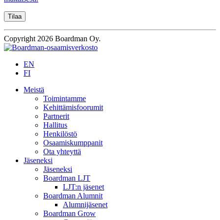
Copyright 2026 Boardman Oy.
EN
FI
Meistä
Toimintamme
Kehittämisfoorumit
Partnerit
Hallitus
Henkilöstö
Osaamiskumppanit
Ota yhteyttä
Jäseneksi
Jäseneksi
Boardman LJT
LJT:n jäsenet
Boardman Alumnit
Alumnijäsenet
Boardman Grow