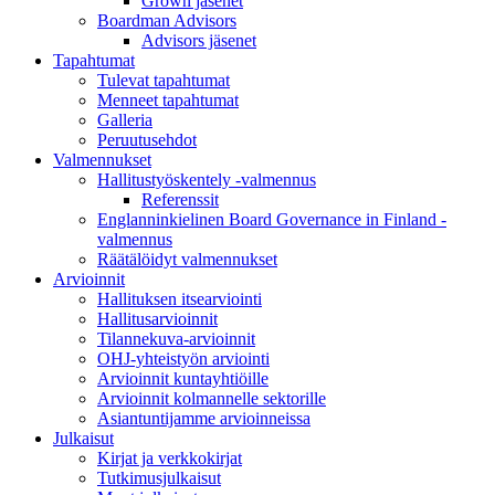
Grown jäsenet
Boardman Advisors
Advisors jäsenet
Tapahtumat
Tulevat tapahtumat
Menneet tapahtumat
Galleria
Peruutusehdot
Valmennukset
Hallitustyöskentely -valmennus
Referenssit
Englanninkielinen Board Governance in Finland -
valmennus
Räätälöidyt valmennukset
Arvioinnit
Hallituksen itsearviointi
Hallitusarvioinnit
Tilannekuva-arvioinnit
OHJ-yhteistyön arviointi
Arvioinnit kuntayhtiöille
Arvioinnit kolmannelle sektorille
Asiantuntijamme arvioinneissa
Julkaisut
Kirjat ja verkkokirjat
Tutkimusjulkaisut