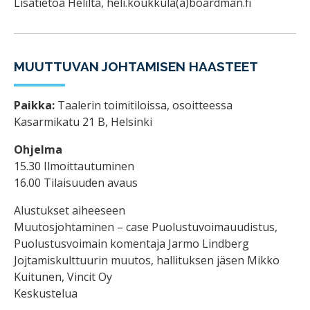
Lisätietoa Heliltä, heli.koukkula(a)boardman.fi
MUUTTUVAN JOHTAMISEN HAASTEET
Paikka:
Taalerin toimitiloissa, osoitteessa
Kasarmikatu 21 B, Helsinki
Ohjelma
15.30 Ilmoittautuminen
16.00 Tilaisuuden avaus
Alustukset aiheeseen
Muutosjohtaminen – case Puolustuvoimauudistus,
Puolustusvoimain komentaja Jarmo Lindberg
Jojtamiskulttuurin muutos, hallituksen jäsen Mikko
Kuitunen, Vincit Oy
Keskustelua