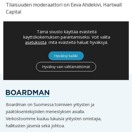
Tilaisuuden moderaattori on Eeva Ahdekivi, Hartwall
Capital
18.30 Tilaisuus päättyy
Tämä sivusto käyttää evästeitä
käyttökokemuksen parantamiseksi. Voit valita
asetuksista
mitä evästeitä haluat hyväksyä.
Hyväksy kaikki
Hyväksy vain välttämättömät
Boardman on Suomessa toimivien yritysten ja
päätöksentekijöiden menestyksen asialla.
Verkostoomme kuuluu lukuisia yritysten omistajia,
hallitusten jäseniä sekä johtoa.