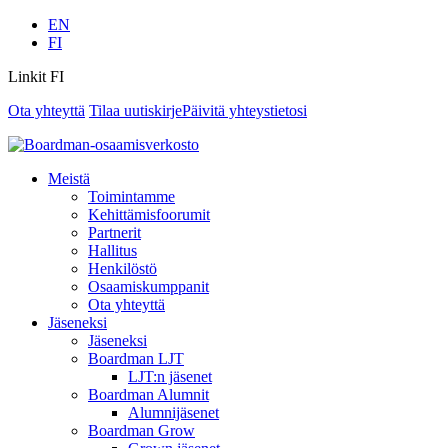
EN
FI
Linkit FI
Ota yhteyttä
Tilaa uutiskirje
Päivitä yhteystietosi
Meistä
Toimintamme
Kehittämisfoorumit
Partnerit
Hallitus
Henkilöstö
Osaamiskumppanit
Ota yhteyttä
Jäseneksi
Jäseneksi
Boardman LJT
LJT:n jäsenet
Boardman Alumnit
Alumnijäsenet
Boardman Grow