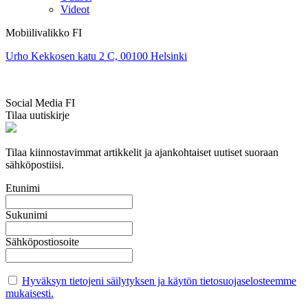
Videot
Mobiilivalikko FI
Urho Kekkosen katu 2 C, 00100 Helsinki
Social Media FI
Tilaa uutiskirje
Tilaa kiinnostavimmat artikkelit ja ajankohtaiset uutiset suoraan
sähköpostiisi.
Etunimi
Sukunimi
Sähköpostiosoite
Hyväksyn tietojeni säilytyksen ja käytön tietosuojaselosteemme
mukaisesti.