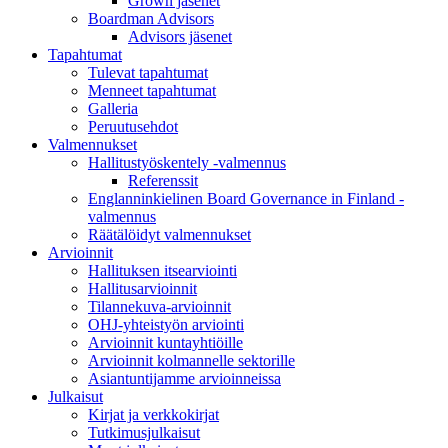
Grown jäsenet
Boardman Advisors
Advisors jäsenet
Tapahtumat
Tulevat tapahtumat
Menneet tapahtumat
Galleria
Peruutusehdot
Valmennukset
Hallitustyöskentely -valmennus
Referenssit
Englanninkielinen Board Governance in Finland -
valmennus
Räätälöidyt valmennukset
Arvioinnit
Hallituksen itsearviointi
Hallitusarvioinnit
Tilannekuva-arvioinnit
OHJ-yhteistyön arviointi
Arvioinnit kuntayhtiöille
Arvioinnit kolmannelle sektorille
Asiantuntijamme arvioinneissa
Julkaisut
Kirjat ja verkkokirjat
Tutkimusjulkaisut