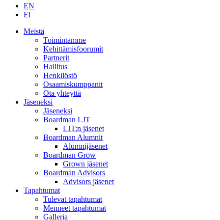
EN
FI
Meistä
Toimintamme
Kehittämisfoorumit
Partnerit
Hallitus
Henkilöstö
Osaamiskumppanit
Ota yhteyttä
Jäseneksi
Jäseneksi
Boardman LJT
LJT:n jäsenet
Boardman Alumnit
Alumnijäsenet
Boardman Grow
Grown jäsenet
Boardman Advisors
Advisors jäsenet
Tapahtumat
Tulevat tapahtumat
Menneet tapahtumat
Galleria