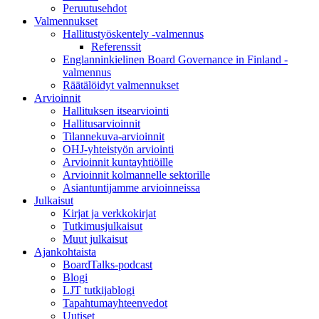
Peruutusehdot
Valmennukset
Hallitustyöskentely -valmennus
Referenssit
Englanninkielinen Board Governance in Finland -
valmennus
Räätälöidyt valmennukset
Arvioinnit
Hallituksen itsearviointi
Hallitusarvioinnit
Tilannekuva-arvioinnit
OHJ-yhteistyön arviointi
Arvioinnit kuntayhtiöille
Arvioinnit kolmannelle sektorille
Asiantuntijamme arvioinneissa
Julkaisut
Kirjat ja verkkokirjat
Tutkimusjulkaisut
Muut julkaisut
Ajankohtaista
BoardTalks-podcast
Blogi
LJT tutkijablogi
Tapahtumayhteenvedot
Uutiset