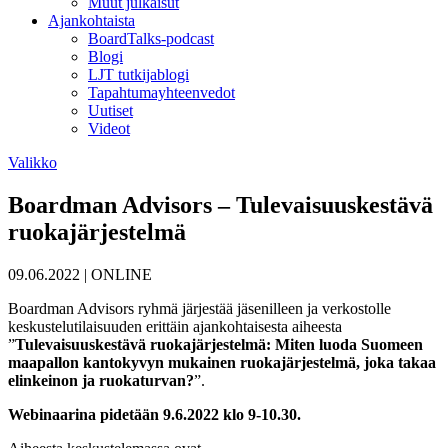
Muut julkaisut
Ajankohtaista
BoardTalks-podcast
Blogi
LJT tutkijablogi
Tapahtumayhteenvedot
Uutiset
Videot
Valikko
Boardman Advisors – Tulevaisuuskestävä
ruokajärjestelmä
09.06.2022
|
ONLINE
Boardman Advisors ryhmä järjestää jäsenilleen ja verkostolle
keskustelutilaisuuden erittäin ajankohtaisesta aiheesta
”
Tulevaisuuskestävä ruokajärjestelmä: Miten luoda Suomeen
maapallon kantokyvyn mukainen ruokajärjestelmä, joka takaa
elinkeinon ja ruokaturvan?
”.
Webinaarina pidetään 9.6.2022 klo 9-10.30.