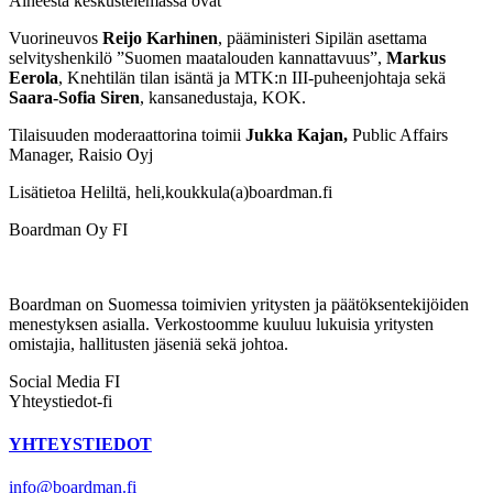
Aiheesta keskustelemassa ovat
Vuorineuvos
Reijo Karhinen
, pääministeri Sipilän asettama
selvityshenkilö ”Suomen maatalouden kannattavuus”,
Markus
Eerola
, Knehtilän tilan isäntä ja MTK:n III-puheenjohtaja sekä
Saara-Sofia Siren
, kansanedustaja, KOK.
Tilaisuuden moderaattorina toimii
Jukka Kajan,
Public Affairs
Manager, Raisio Oyj
Lisätietoa Heliltä, heli,koukkula(a)boardman.fi
Boardman Oy FI
Boardman on Suomessa toimivien yritysten ja päätöksentekijöiden
menestyksen asialla. Verkostoomme kuuluu lukuisia yritysten
omistajia, hallitusten jäseniä sekä johtoa.
Social Media FI
Yhteystiedot-fi
YHTEYSTIEDOT
info@boardman.fi