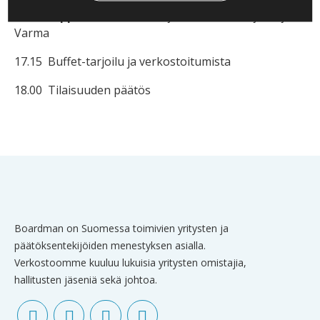
Katri Viippola
, HR, viestintä ja vastuullisuus johtaja,
Varma
17.15 Buffet-tarjoilu ja verkostoitumista
18.00 Tilaisuuden päätös
Boardman on Suomessa toimivien yritysten ja
päätöksentekijöiden menestyksen asialla.
Verkostoomme kuuluu lukuisia yritysten omistajia,
hallitusten jäseniä sekä johtoa.