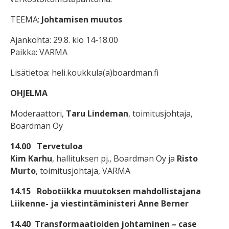
TEEMA:
Johtamisen muutos
Ajankohta: 29.8. klo 14-18.00
Paikka: VARMA
Lisätietoa: heli.koukkula(a)boardman.fi
OHJELMA
Moderaattori,
Taru Lindeman
, toimitusjohtaja,
Boardman Oy
14.00 Tervetuloa
Kim Karhu
, hallituksen pj., Boardman Oy ja
Risto
Murto
, toimitusjohtaja, VARMA
14.15 Robotiikka muutoksen mahdollistajana
Liikenne- ja viestintäministeri Anne Berner
14.40 Transformaatioiden johtaminen – case