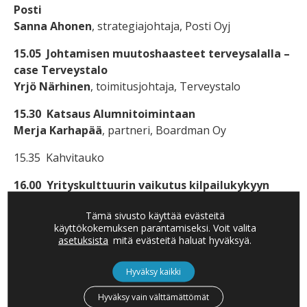
Posti
Sanna Ahonen
, strategiajohtaja, Posti Oyj
15.05 Johtamisen muutoshaasteet terveysalalla –
case Terveystalo
Yrjö Närhinen
, toimitusjohtaja, Terveystalo
15.30 Katsaus Alumnitoimintaan
Merja Karhapää
, partneri, Boardman Oy
15.35 Kahvitauko
16.00 Yrityskulttuurin vaikutus kilpailukykyyn
Susanna Rantanen
, kasvuyrittäjä, Emine, Heebo,
Tämä sivusto käyttää evästeitä
Boardman2020 hallituksen pj.
käyttökokemuksen parantamiseksi. Voit valita
asetuksista
mitä evästeitä haluat hyväksyä.
16.25 Robotisaation vaikutus työelämään
Taneli Tikka,
Head of Industrial Internet, Tieto Oyj
Hyväksy kaikki
16.50 Mitä johtoryhmiltä vaaditaan
Hyväksy vain välttämättömät
muutoksessa?