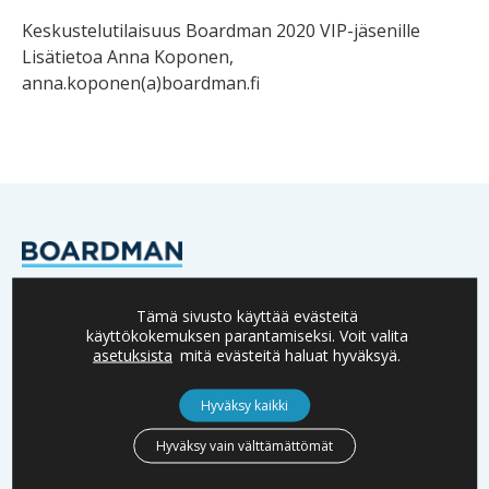
Keskustelutilaisuus Boardman 2020 VIP-jäsenille
Lisätietoa Anna Koponen,
anna.koponen(a)boardman.fi
Boardman on Suomessa toimivien yritysten ja
Tämä sivusto käyttää evästeitä
päätöksentekijöiden menestyksen asialla.
käyttökokemuksen parantamiseksi. Voit valita
Verkostoomme kuuluu lukuisia yritysten omistajia,
asetuksista
mitä evästeitä haluat hyväksyä.
hallitusten jäseniä sekä johtoa.
Hyväksy kaikki
Hyväksy vain välttämättömät