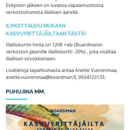
Esitysten jälkeen on luvassa vapaamuotoista
verkostoitumista illallisen äärellä.
ILMOITTAUDU MUKAAN
KASVUYRITTÄJÄILTAAN TÄSTÄ!
Illalliskortin hinta on 120€ +alv (Boardmanin
verkoston jäsenille illalliskortti -20%) , joka sisältää
illallisen virvokkeineen.
Lisätietoja tapahtumasta antaa Anette Vuorenmaa,
anette.vuorenmaa@boardman.fi, 0504123133.
PUHUJINA MM.