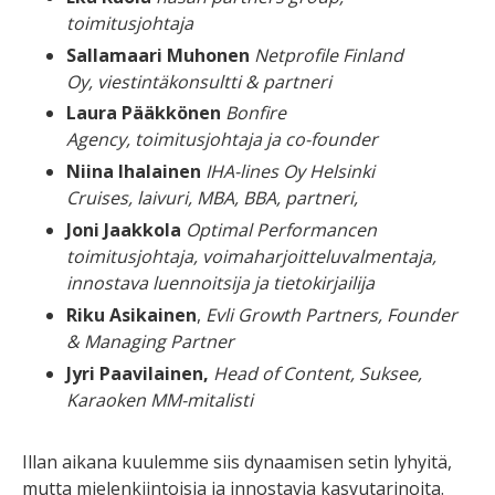
toimitusjohtaja
Sallamaari Muhonen
Netprofile Finland
Oy, viestintäkonsultti & partneri
Laura Pääkkönen
Bonfire
Agency, toimitusjohtaja ja co-founder
Niina Ihalainen
IHA-lines Oy Helsinki
Cruises,
laivuri, MBA, BBA, partneri,
Joni Jaakkola
Optimal Performancen
toimitusjohtaja, voimaharjoitteluvalmentaja,
innostava luennoitsija ja tietokirjailija
Riku Asikainen
,
Evli Growth Partners, Founder
& Managing Partner
Jyri Paavilainen,
Head of Content, Suksee,
Karaoken MM-mitalisti
Illan aikana kuulemme siis dynaamisen setin lyhyitä,
mutta mielenkiintoisia ja innostavia kasvutarinoita.