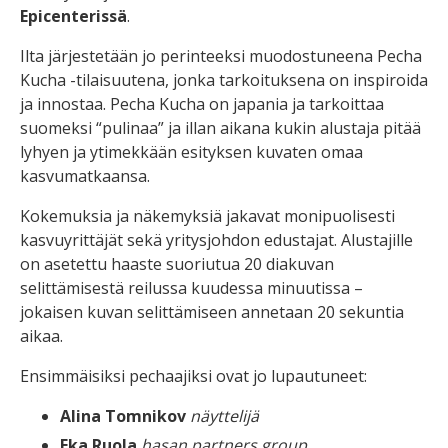
Epicenterissä
.
Ilta järjestetään jo perinteeksi muodostuneena Pecha
Kucha -tilaisuutena, jonka tarkoituksena on inspiroida
ja innostaa. Pecha Kucha on japania ja tarkoittaa
suomeksi “pulinaa” ja illan aikana kukin alustaja pitää
lyhyen ja ytimekkään esityksen kuvaten omaa
kasvumatkaansa.
Kokemuksia ja näkemyksiä jakavat monipuolisesti
kasvuyrittäjät sekä yritysjohdon edustajat. Alustajille
on asetettu haaste suoriutua 20 diakuvan
selittämisestä reilussa kuudessa minuutissa –
jokaisen kuvan selittämiseen annetaan 20 sekuntia
aikaa.
Ensimmäisiksi pechaajiksi ovat jo lupautuneet:
Alina Tomnikov
näyttelijä
Eka Ruola
hasan partners group,