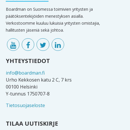
Boardman on Suomessa toimivien yritysten ja
päätöksentekijöiden menestyksen asialla.
Verkostoomme kuuluu lukuisia yritysten omistajia,
hallitusten jäseniä sekä johtoa.
YHTEYSTIEDOT
info@boardman.fi
Urho Kekkosen katu 2 C, 7 krs
00100 Helsinki
Y-tunnus 1750707-8
Tietosuojaseloste
TILAA UUTISKIRJE