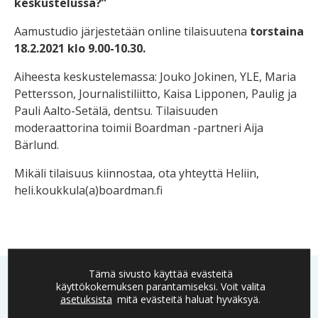
keskustelussa?”
Aamustudio järjestetään online tilaisuutena
torstaina
18.2.2021 klo 9.00-10.30.
Aiheesta keskustelemassa: Jouko Jokinen, YLE, Maria
Pettersson, Journalistiliitto, Kaisa Lipponen, Paulig ja
Pauli Aalto-Setälä, dentsu. Tilaisuuden
moderaattorina toimii Boardman -partneri Aija
Bärlund.
Mikäli tilaisuus kiinnostaa, ota yhteyttä Heliin,
heli.koukkula(a)boardman.fi
Tämä sivusto käyttää evästeitä
käyttökokemuksen parantamiseksi. Voit valita
asetuksista
mitä evästeitä haluat hyväksyä.