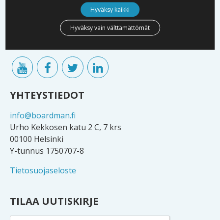
Boardman on Suomessa toimivien yritysten ja
Hyväksy kaikki
päätöksentekijöiden menestyksen asialla.
Hyväksy vain välttämättömät
Verkostoomme kuuluu lukuisia yritysten omistajia,
hallitusten jäseniä sekä johtoa.
YHTEYSTIEDOT
info@boardman.fi
Urho Kekkosen katu 2 C, 7 krs
00100 Helsinki
Y-tunnus 1750707-8
Tietosuojaseloste
TILAA UUTISKIRJE