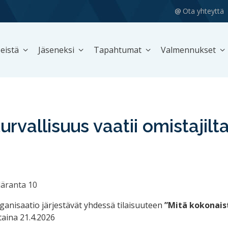
Ota yhteyttä
eistä
Jäseneksi
Tapahtumat
Valmennukset
rvallisuus vaatii omistajilta,
läranta 10
nisaatio järjestävät yhdessä tilaisuuteen
”Mitä kokonaist
taina 21.4.2026