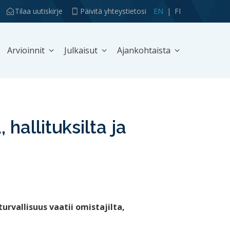
Tilaa uutiskirje
Päivitä yhteystietosi
EN
FI
Arvioinnit
Julkaisut
Ajankohtaista
 hallituksilta ja
urvallisuus vaatii omistajilta,