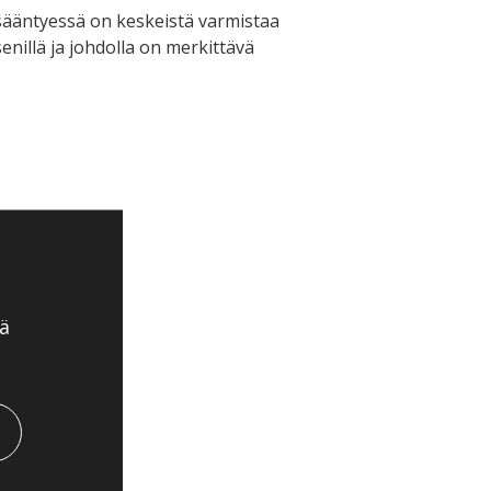
sääntyessä on keskeistä varmistaa
enillä ja johdolla on merkittävä
s
ä
lle.