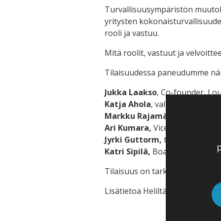
Turvallisuusympäristön muutok
yritysten kokonaisturvallisuuden
rooli ja vastuu.
Mitä roolit, vastuut ja velvoitt
Tilaisuudessa paneudumme näih
Jukka Laakso
, Co-founder, Lo
Katja Ahola
, valmiuspäällikkö
Markku Rajamäki
, johtava as
Ari Kumara,
Vice President, Cor
Jyrki Guttorm,
turvallisuuspää
p
Katri Sipilä,
Boardman-partner
Tilaisuus on tarkoitettu erityise
Lisätietoa Heliltä, heli.koukku