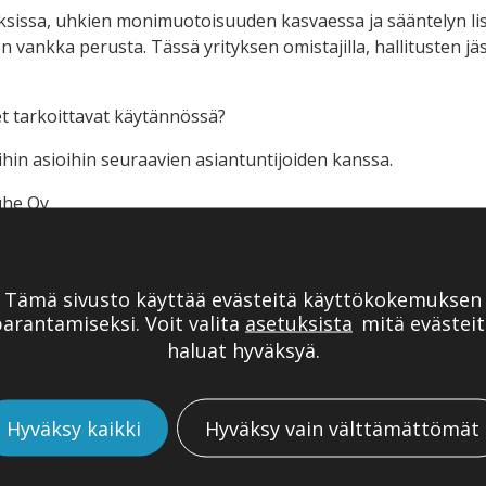
sissa, uhkien monimuotoisuuden kasvaessa ja sääntelyn li
 vankka perusta. Tässä yrityksen omistajilla, hallitusten jäs
eet tarkoittavat käytännössä?
in asioihin seuraavien asiantuntijoiden kanssa.
uhe Oy
, Huoltovarmuusorganisaatio
iantuntija, Elinkeinoelämän keskusliitto
porate Security, Patria Oyj
Tämä sivusto käyttää evästeitä käyttökokemuksen
llikkö, Compliance & Operational Risks, Säästöpankkikesku
arantamiseksi. Voit valita
asetuksista
mitä evästeit
i
haluat hyväksyä.
sti PK-yritysten omistajille sekä hallitusten ja johdon edustaji
la@boardman.fi
Hyväksy kaikki
Hyväksy vain välttämättömät