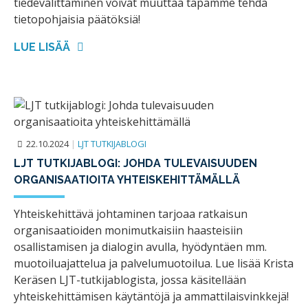
tiedevälittäminen voivat muuttaa tapamme tehdä
tietopohjaisia päätöksiä!
LUE LISÄÄ
22.10.2024
|
LJT TUTKIJABLOGI
LJT TUTKIJABLOGI: JOHDA TULEVAISUUDEN
ORGANISAATIOITA YHTEISKEHITTÄMÄLLÄ
Yhteiskehittävä johtaminen tarjoaa ratkaisun
organisaatioiden monimutkaisiin haasteisiin
osallistamisen ja dialogin avulla, hyödyntäen mm.
muotoiluajattelua ja palvelumuotoilua. Lue lisää Krista
Keräsen LJT-tutkijablogista, jossa käsitellään
yhteiskehittämisen käytäntöjä ja ammattilaisvinkkejä!