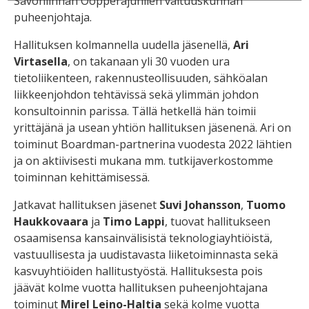
Savonlinnan Oopperajuhlien valtuuskunnan
puheenjohtaja.
Hallituksen kolmannella uudella jäsenellä,
Ari
Virtasella
, on takanaan yli 30 vuoden ura
tietoliikenteen, rakennusteollisuuden, sähköalan
liikkeenjohdon tehtävissä sekä ylimmän johdon
konsultoinnin parissa. Tällä hetkellä hän toimii
yrittäjänä ja usean yhtiön hallituksen jäsenenä. Ari on
toiminut Boardman-partnerina vuodesta 2022 lähtien
ja on aktiivisesti mukana mm. tutkijaverkostomme
toiminnan kehittämisessä.
Jatkavat hallituksen jäsenet
Suvi Johansson
,
Tuomo
Haukkovaara
ja
Timo Lappi
, tuovat hallitukseen
osaamisensa kansainvälisistä teknologiayhtiöistä,
vastuullisesta ja uudistavasta liiketoiminnasta sekä
kasvuyhtiöiden hallitustyöstä. Hallituksesta pois
jäävät kolme vuotta hallituksen puheenjohtajana
toiminut
Mirel Leino-Haltia
sekä kolme vuotta