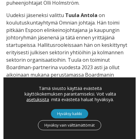
puheenjohtajat Olli Holmström.
Uudeksi jäseneksi valittu
Tuula Antola
on
koulutuskuntayhtymä Omnian johtaja. Hän toimi
pitkään Espoon elinkeinojohtajana ja kaupungin
johtoryhmän jäsenenä ja tätä ennen yrittäjänä
startupeissa. Hallitusrooleissaan hän on keskittynyt
erityisesti julkisen sektorin yhtiöihin ja kolmannen
sektorin organisaatioihin. Tuula on toiminut
Boardman-partnerina vuodesta 2023 asti ja ollut
aikoinaan mukana perustamassa Boardmanin
kasvuyrittäjien verkostoa.
Tämä sivusto käyttää evästeitä
käyttökokemuksen parantamiseksi. Voit valita
Toinen uusista jäsenistä,
Marjo Miettinen
, on Ensto
asetuksista
mitä evästeitä haluat hyväksyä.
Oy:n hallituksen puheenjohtaja ja Ensto Invest Oy:n ja
EM Group Oy:n hallituksen jäsen ja yksi tämän
Hyväksy kaikki
kansainvälisen perheyhtiön omistajista. Boardman-
partnerina vuodesta 2016 toiminut Marjo on myös
Hyväksy vain välttämättömät
Tekniikan Akatemia TAF:in hallituksen jäsen ja