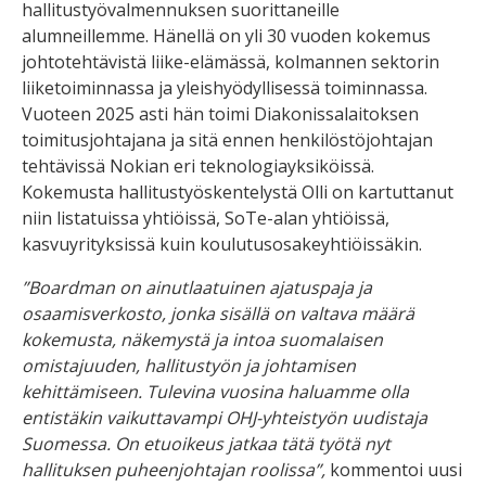
hallitustyövalmennuksen suorittaneille
alumneillemme. Hänellä on yli 30 vuoden kokemus
johtotehtävistä liike-elämässä, kolmannen sektorin
liiketoiminnassa ja yleishyödyllisessä toiminnassa.
Vuoteen 2025 asti hän toimi Diakonissalaitoksen
toimitusjohtajana ja sitä ennen henkilöstöjohtajan
tehtävissä Nokian eri teknologiayksiköissä.
Kokemusta hallitustyöskentelystä Olli on kartuttanut
niin listatuissa yhtiöissä, SoTe-alan yhtiöissä,
kasvuyrityksissä kuin koulutusosakeyhtiöissäkin.
”Boardman on ainutlaatuinen ajatuspaja ja
osaamisverkosto, jonka sisällä on valtava määrä
kokemusta, näkemystä ja intoa suomalaisen
omistajuuden, hallitustyön ja johtamisen
kehittämiseen. Tulevina vuosina haluamme olla
entistäkin vaikuttavampi OHJ-yhteistyön uudistaja
Suomessa. On etuoikeus jatkaa tätä työtä nyt
hallituksen puheenjohtajan roolissa”,
kommentoi uusi