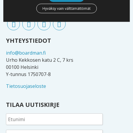
Verkostoomme kuuluu lukuisia yritysten omistajia,
Hyväksy vain välttämättömät
hallitusten jäseniä sekä johtoa.
YHTEYSTIEDOT
info@boardman.fi
Urho Kekkosen katu 2 C, 7 krs
00100 Helsinki
Y-tunnus 1750707-8
Tietosuojaseloste
TILAA UUTISKIRJE