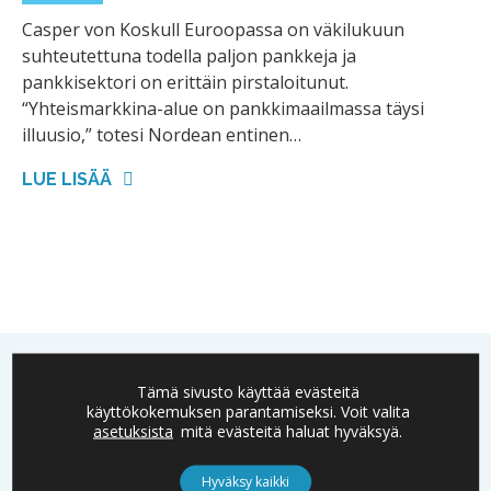
Casper von Koskull Euroopassa on väkilukuun
suhteutettuna todella paljon pankkeja ja
pankkisektori on erittäin pirstaloitunut.
“Yhteismarkkina-alue on pankkimaailmassa täysi
illuusio,” totesi Nordean entinen…
LUE LISÄÄ
Tämä sivusto käyttää evästeitä
käyttökokemuksen parantamiseksi. Voit valita
asetuksista
mitä evästeitä haluat hyväksyä.
Boardman on Suomessa toimivien yritysten ja
päätöksentekijöiden menestyksen asialla.
Hyväksy kaikki