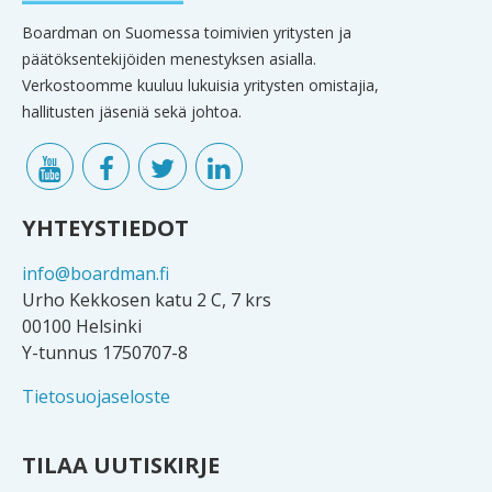
Boardman on Suomessa toimivien yritysten ja
päätöksentekijöiden menestyksen asialla.
Verkostoomme kuuluu lukuisia yritysten omistajia,
hallitusten jäseniä sekä johtoa.
YHTEYSTIEDOT
info@boardman.fi
Urho Kekkosen katu 2 C, 7 krs
00100 Helsinki
Y-tunnus 1750707-8
Tietosuojaseloste
TILAA UUTISKIRJE