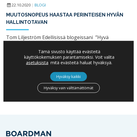
22.10.2020
|
BLOGI
MUUTOSNOPEUS HAASTAA PERINTEISEN HYVÄN
HALLINTOTAVAN
Tom Liljeström Edellisissä blogeissani ”Hyvä
hallintotapa on vain jäävuoren huippu – tärkeät
suuntaviivat antaa omistajadialogi” sekä ”Tiimalasista
Tämä sivusto käyttää evästeitä
käyttökokemuksen parantamiseksi. Voit valita
tiimiksi – Omistajadialogi tilanteeseen…
asetuksista
mitä evästeitä haluat hyväksyä.
LUE LISÄÄ
Hyväksy kaikki
Hyväksy vain välttämättömät