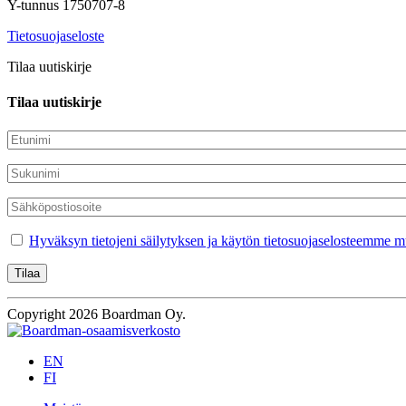
Y-tunnus 1750707-8
Tietosuojaseloste
Tilaa uutiskirje
Tilaa uutiskirje
Hyväksyn tietojeni säilytyksen ja käytön tietosuojaselosteemme mu
Copyright 2026 Boardman Oy.
EN
FI