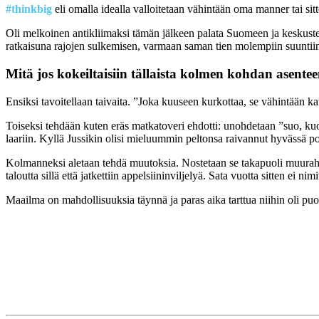
#thinkbig
eli omalla idealla valloitetaan vähintään oma manner tai sit
Oli melkoinen antikliimaksi tämän jälkeen palata Suomeen ja keskuste
ratkaisuna rajojen sulkemisen, varmaan saman tien molempiin suuntii
Mitä jos kokeiltaisiin tällaista kolmen kohdan asent
Ensiksi tavoitellaan taivaita. ”Joka kuuseen kurkottaa, se vähintään ka
Toiseksi tehdään kuten eräs matkatoveri ehdotti: unohdetaan ”suo, kuok
laariin. Kyllä Jussikin olisi mieluummin peltonsa raivannut hyvässä po
Kolmanneksi aletaan tehdä muutoksia. Nostetaan se takapuoli muurahais
taloutta sillä että jatkettiin appelsiininviljelyä. Sata vuotta sitten ei ni
Maailma on mahdollisuuksia täynnä ja paras aika tarttua niihin oli puol