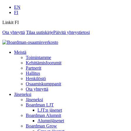
EN
FI
Linkit FI
Ota yhteyttä
Tilaa uutiskirje
Päivitä yhteystietosi
Meistä
Toimintamme
Kehittämisfoorumit
Partnerit
Hallitus
Henkilöstö
Osaamiskumppanit
Ota yhteyttä
Jäseneksi
Jäseneksi
Boardman LJT
LJT:n jäsenet
Boardman Alumnit
Alumnijäsenet
Boardman Grow