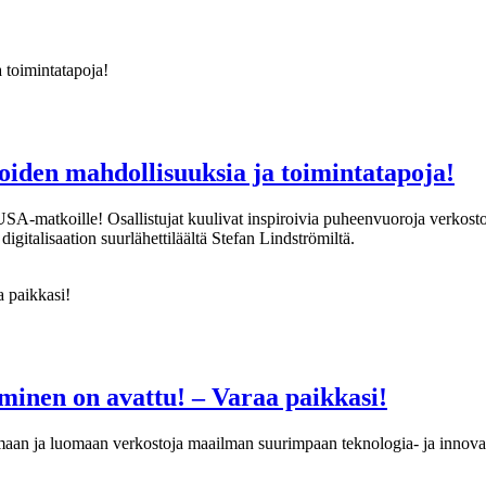
iden mahdollisuuksia ja toimintatapoja!
USA-matkoille! Osallistujat kuulivat inspiroivia puheenvuoroja verkos
gitalisaation suurlähettiläältä Stefan Lindströmiltä.
uminen on avattu! – Varaa paikkasi!
aan ja luomaan verkostoja maailman suurimpaan teknologia- ja innova