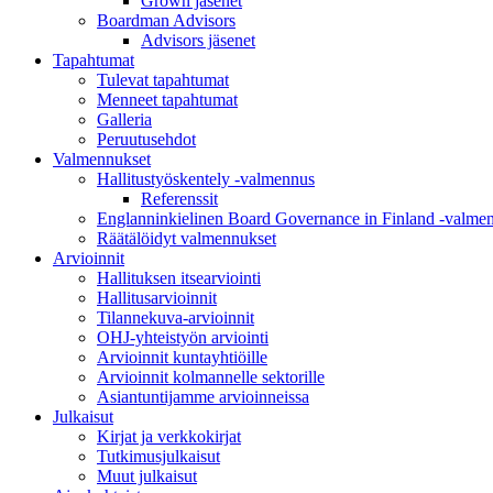
Grown jäsenet
Boardman Advisors
Advisors jäsenet
Tapahtumat
Tulevat tapahtumat
Menneet tapahtumat
Galleria
Peruutusehdot
Valmennukset
Hallitustyöskentely -valmennus
Referenssit
Englanninkielinen Board Governance in Finland -valme
Räätälöidyt valmennukset
Arvioinnit
Hallituksen itsearviointi
Hallitusarvioinnit
Tilannekuva-arvioinnit
OHJ-yhteistyön arviointi
Arvioinnit kuntayhtiöille
Arvioinnit kolmannelle sektorille
Asiantuntijamme arvioinneissa
Julkaisut
Kirjat ja verkkokirjat
Tutkimusjulkaisut
Muut julkaisut