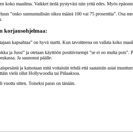
ten koko maailma. Vaikket tiedä pystyväsi niin yritä edes. Myös epäonnis
luun ”onko sunnuntailisän oikea määrä 100 vai 75 prosenttia”. Osa men
n.
een korjausohjelmaa:
tajaan kapsahtaa” on hyvä startti. Kun tavoitteena on vallata koko maailm
ka ja Jussi” ja otetaan käyttöön positiivisempi ”se ei oo multa pois”. 
rukassa. Ja saunonut päälle.
pesästä ja katsotaan mitä voitaisiin tehdä että saataisiin asiat muuttu
mittäin vielä ollut Hollywoodia tai Piilaaksoa.
i vuotta sitten. Toiseksi paras on tänään.