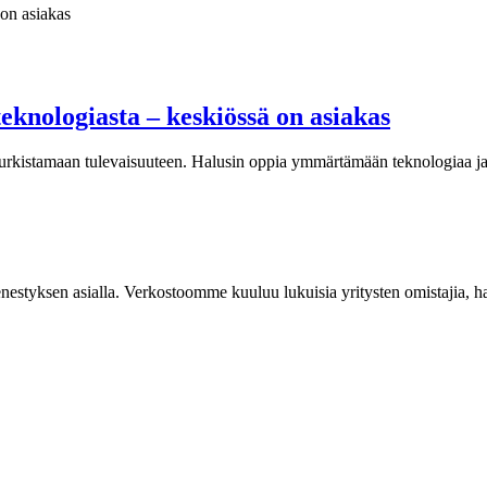
 teknologiasta – keskiössä on asiakas
urkistamaan tulevaisuuteen. Halusin oppia ymmärtämään teknologiaa ja 
styksen asialla. Verkostoomme kuuluu lukuisia yritysten omistajia, hall