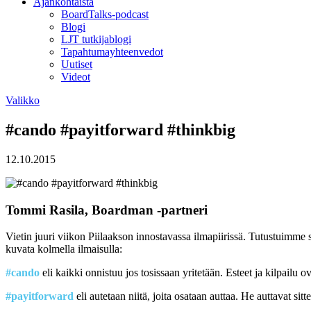
Ajankohtaista
BoardTalks-podcast
Blogi
LJT tutkijablogi
Tapahtumayhteenvedot
Uutiset
Videot
Valikko
#cando #payitforward #thinkbig
12.10.2015
Tommi Rasila, Boardman -partneri
Vietin juuri viikon Piilaakson innostavassa ilmapiirissä. Tutustuimme 
kuvata kolmella ilmaisulla:
#cando
eli kaikki onnistuu jos tosissaan yritetään. Esteet ja kilpailu 
#payitforward
eli autetaan niitä, joita osataan auttaa. He auttavat si