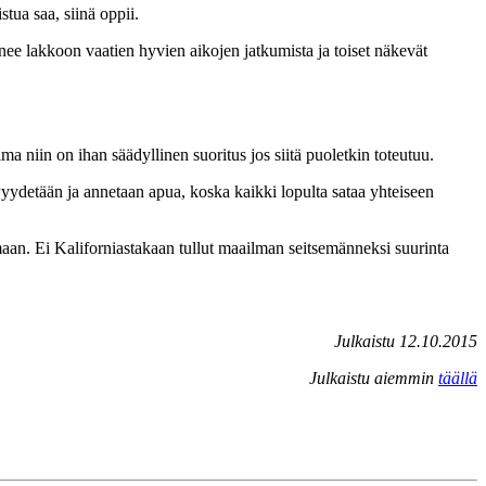
tua saa, siinä oppii.
ee lakkoon vaatien hyvien aikojen jatkumista ja toiset näkevät
a niin on ihan säädyllinen suoritus jos siitä puoletkin toteutuu.
Pyydetään ja annetaan apua, koska kaikki lopulta sataa yhteiseen
maan. Ei Kaliforniastakaan tullut maailman seitsemänneksi suurinta
Julkaistu 12.10.2015
Julkaistu aiemmin
täällä