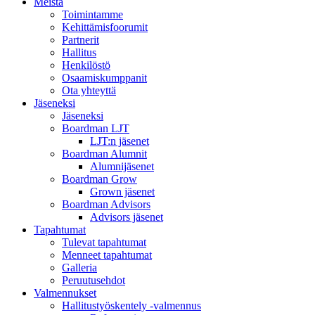
Meistä
Toimintamme
Kehittämisfoorumit
Partnerit
Hallitus
Henkilöstö
Osaamiskumppanit
Ota yhteyttä
Jäseneksi
Jäseneksi
Boardman LJT
LJT:n jäsenet
Boardman Alumnit
Alumnijäsenet
Boardman Grow
Grown jäsenet
Boardman Advisors
Advisors jäsenet
Tapahtumat
Tulevat tapahtumat
Menneet tapahtumat
Galleria
Peruutusehdot
Valmennukset
Hallitustyöskentely -valmennus